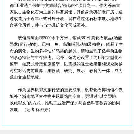
都”工业遗产保护与文旅融合的代表性项目之一。作为苍南首
家以古生物化石为主题的科普展馆，其前身为矾矿老厂房，通
过改造后于近年正式对外开放，旨在通过化石标本展示地球生
命演化历程，并与当地矾矿文化形成互补。
该馆展陈面积2000余平方米，馆藏381件真化石展品(涵盖
恐龙(爬行动物)、昆虫、鱼、鸟和哺乳动物及植物)，阐释了生
命的演化、生物多样性和鸟类的起源，清晰呈现了亿年前生物
的形态特征与生存痕迹。此外，馆内还设置了约13架大型化石
模型，如恐龙骨架复原模型，以震撼的视觉效果带领观众跨越
时空对话史前世界，集收藏、研究、展示、教育为一体，成为
矾山文旅新地标。
作为世界矾都文旅转型的重要成果，矾都化石博物馆不仅
填补了浙南地区古生物主题展馆的空白，更通过“以文塑旅、
以旅彰文”的方式，推动工业遗产保护与自然科普教育的协同
发展。（记者 徐舒婷）