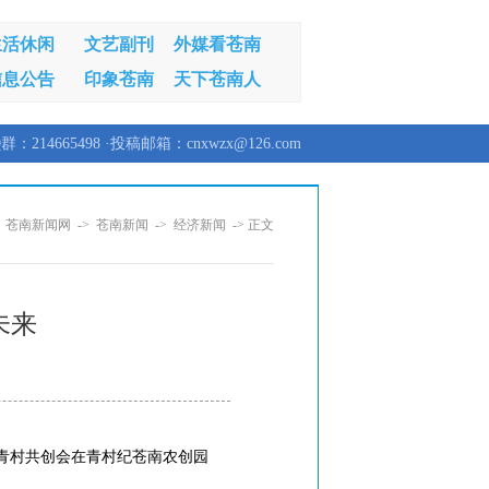
生活休闲
文艺副刊
外媒看苍南
信息公告
印象苍南
天下苍南人
群：214665498 ·投稿邮箱：cnxwzx@126.com
：
苍南新闻网
->
苍南新闻
->
经济新闻
-> 正文
未来
暨青村共创会在青村纪苍南农创园