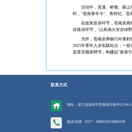
活动中，灵溪、桥墩、矾山等
时，“苍南青年卡”、青村纪、
在政策宣讲环节，苍南农商银行
目路演环节，“山风渔火安吉绿野
另外，苍南农商银行向青村纪|
2025年青年入乡实践站点；一
监督员颁发聘书，构建起“政策引
联系方式
地址：浙江省温州市苍南县行政中心146-1
电话\传真：0577－68881650 68881658