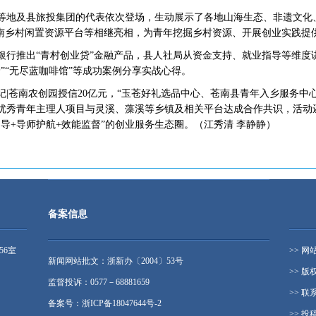
地及县旅投集团的代表依次登场，生动展示了各地山海生态、非遗文化
苍南乡村闲置资源平台等相继亮相，为青年挖掘乡村资源、开展创业实践提
推出“青村创业贷”金融产品，县人社局从资金支持、就业指导等维度
”“无尽蓝咖啡馆”等成功案例分享实战心得。
苍南农创园授信20亿元，“玉苍好礼选品中心、苍南县青年入乡服务中心
批优秀青年主理人项目与灵溪、藻溪等乡镇及相关平台达成合作共识，活动
导+导师护航+效能监督”的创业服务生态圈。（江秀清 李静静）
备案信息
56室
>> 网
新闻网站批文：浙新办〔2004〕53号
>> 版
监督投诉：0577－68881659
>> 联
备案号：浙ICP备18047644号-2
>> 投