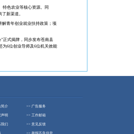
、特色农业等核心资源。同
供了新渠道。
讲解青年创业就业扶持政策；项
”正式揭牌，同步发布苍南县
还为6位创业导师及6位机关效能
站简介
>> 广告服务
权声明
>> 工作邮箱
系我们
>> 意见反馈
稿
>> 举报不良信息