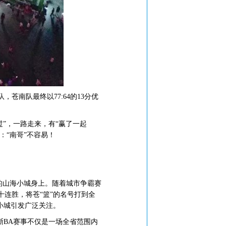
苍南队最终以77:64的13分优
”，一路走来，有“赢了一起
：“南哥”不容易！
的山海小城身上。随着城市争霸赛
连胜，将苍“篮”的名号打到全
小城引发广泛关注。
BA赛事不仅是一场全省范围内