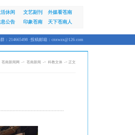
生活休闲
文艺副刊
外媒看苍南
信息公告
印象苍南
天下苍南人
群：214665498 ·投稿邮箱：cnxwzx@126.com
：
苍南新闻网
->
苍南新闻
->
科教文体
-> 正文