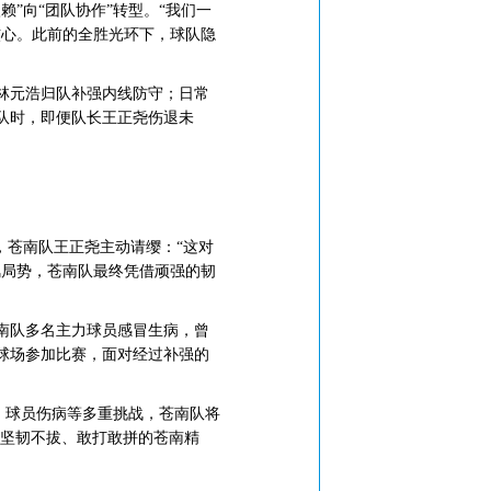
向“团队协作”转型。“我们一
核心。此前的全胜光环下，球队隐
林元浩归队补强内线防守；日常
队时，即便队长王正尧伤退未
苍南队王正尧主动请缨：“这对
风局势，苍南队最终凭借顽强的韧
南队多名主力球员感冒生病，曾
球场参加比赛，面对经过补强的
、球员伤病等多重挑战，苍南队将
让坚韧不拔、敢打敢拼的苍南精