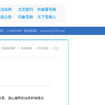
生活休闲
文艺副刊
外媒看苍南
信息公告
印象苍南
天下苍南人
群：214665498 ·投稿邮箱：cnxwzx@126.com
：
苍南新闻网
->
苍南新闻
->
经济新闻
-> 正文
吨茶果。漫山遍野的油茶籽铺展在