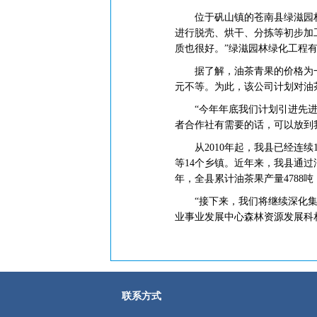
位于矾山镇的苍南县绿滋园林绿
进行脱壳、烘干、分拣等初步加
质也很好。”绿滋园林绿化工程
据了解，油茶青果的价格为一块
元不等。为此，该公司计划对油
“今年年底我们计划引进先进机
者合作社有需要的话，可以放到
从2010年起，我县已经连续1
等14个乡镇。近年来，我县通过
年，全县累计油茶果产量4788吨
“接下来，我们将继续深化集体
业事业发展中心森林资源发展科相
联系方式