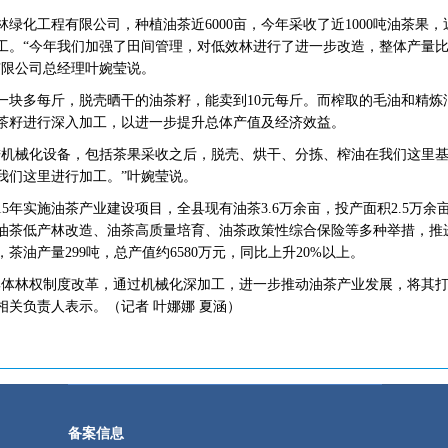
化工程有限公司，种植油茶近6000亩，今年采收了近1000吨油茶果
工。“今年我们加强了田间管理，对低效林进行了进一步改造，整体产量比
有限公司总经理叶婉莹说。
多每斤，脱壳晒干的油茶籽，能卖到10元每斤。而榨取的毛油和精炼
茶籽进行深入加工，以进一步提升总体产值及经济效益。
械化设备，包括茶果采收之后，脱壳、烘干、分拣、榨油在我们这里基
我们这里进行加工。”叶婉莹说。
5年实施油茶产业建设项目，全县现有油茶3.6万余亩，投产面积2.5万
油茶低产林改造、油茶高质量培育、油茶政策性综合保险等多种举措，推进
，茶油产量299吨，总产值约6580万元，同比上升20%以上。
林权制度改革，通过机械化深加工，进一步推动油茶产业发展，将其打
关负责人表示。（记者 叶娜娜 夏涵）
备案信息