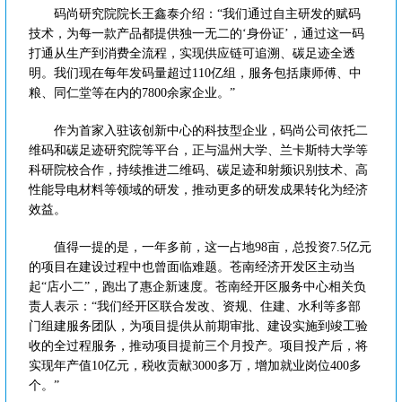
码尚研究院院长王鑫泰介绍：“我们通过自主研发的赋码
技术，为每一款产品都提供独一无二的‘身份证’，通过这一码
打通从生产到消费全流程，实现供应链可追溯、碳足迹全透
明。我们现在每年发码量超过110亿组，服务包括康师傅、中
粮、同仁堂等在内的7800余家企业。”
作为首家入驻该创新中心的科技型企业，码尚公司依托二
维码和碳足迹研究院等平台，正与温州大学、兰卡斯特大学等
科研院校合作，持续推进二维码、碳足迹和射频识别技术、高
性能导电材料等领域的研发，推动更多的研发成果转化为经济
效益。
值得一提的是，一年多前，这一占地98亩，总投资7.5亿元
的项目在建设过程中也曾面临难题。苍南经济开发区主动当
起“店小二”，跑出了惠企新速度。苍南经开区服务中心相关负
责人表示：“我们经开区联合发改、资规、住建、水利等多部
门组建服务团队，为项目提供从前期审批、建设实施到竣工验
收的全过程服务，推动项目提前三个月投产。项目投产后，将
实现年产值10亿元，税收贡献3000多万，增加就业岗位400多
个。”