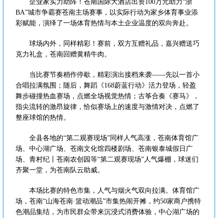
企业家实力助阵！苍南国际大酒店出资100万元助力“浙
BA”城市争霸赛苍南主场赛事，以实际行动为家乡体育事业添
彩赋能，演绎了一场体育热情与本土企业温度的双向奔赴。
球场内外，同样精彩！赛前，双方互赠礼品，嘉兴赠送巧
克力礼盒，苍南回赠黄精牛肉。
当比赛节奏稍作停歇，精彩演出接档来袭——先以一首小
合唱拉满氛围；随后，舞蹈《168蔚蓝行动》活力登场，轻盈
舞步碰撞热血赛场，点燃全场视觉热情；古筝合奏《赛马》，
指尖流转的激昂旋律，恰似赛场上的速度与激情对决，点燃了
整座球馆的热情。
全县各地的“第二观赛现场”同样人气高涨，苍南体育馆广
场、中心湖广场、苍南文化馆四楼剧场、苍南银泰城假日广
场、青村纪丨苍南农创园等“第二观赛现场”人气爆棚，球迷们
齐聚一堂，为苍南队云助威。
本场比赛的特色市集，人气与烟火气双向拉满。体育馆广
场，苍南“山海苍南·篮动潮品”市集热闹开摊，约50家商户携特
色潮品集结，为市民群众带来沉浸式消费体验，中心湖广场的