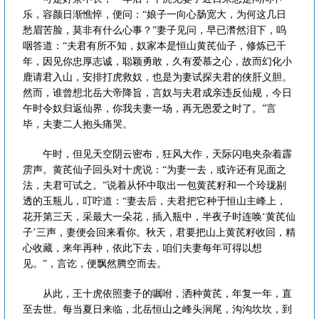
乐，容颜日渐憔悴，便问：“娘子一向心肠宽大，为何这几日
愁眉苦脸，莫非有什么心事？”妻子见问，早已潸然泪下，呜
咽答道：“夫君有所不知，奴家本是恒山黄芪仙子，修炼已千
年，因见你忠厚志诚，聪颖勇敢，久有爱慕之心，故而幻化小
鹿请君入山，安排打虎救奴，也是为妻试探夫君的侠肝义胆。
然而，谁曾想北岳大帝降旨，言奴与夫君成亲违反仙规，今日
午时令奴归返仙界，你我夫妻一场，再无恩爱之时了。”言
毕，夫妻二人抱头痛哭。
午时，但见天空阴云密布，狂风大作，天际闪电夹杂着霹
雳声。黄芪仙子回头对十虎说：“为妻一去，或许还有见面之
法，夫君可试之。”说着从怀中取出一包黄芪籽和一个玲珑剔
透的玉瓶儿，叮咛道：“妻去后，夫君把它种于恒山主峰上，
花开第三天，采最大一朵花，插入瓶中，半夜子时连唤‘黄芪仙
子’三声，妻便会回来看你。秋天，君要把山上黄芪籽收回，精
心收藏，来年再种，依此下去，咱们夫妻每年可得以想
见。”，言讫，便飘然腾空而去。
从此，王十虎依照妻子的嘱咐，洒种黄芪，年复一年，直
至去世。每当夏日来临，北岳恒山之峰头涧尾，沟沟坎坎，到