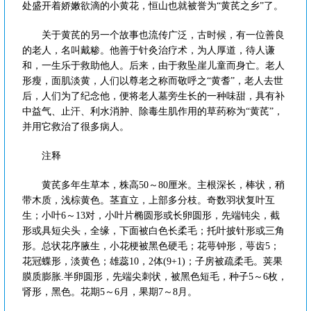
处盛开着娇嫩欲滴的小黄花，恒山也就被誉为“黄芪之乡”了。
关于黄芪的另一个故事也流传广泛，古时候，有一位善良
的老人，名叫戴糁。他善于针灸治疗术，为人厚道，待人谦
和，一生乐于救助他人。后来，由于救坠崖儿童而身亡。老人
形瘦，面肌淡黄，人们以尊老之称而敬呼之“黄耆”，老人去世
后，人们为了纪念他，便将老人墓旁生长的一种味甜，具有补
中益气、止汗、利水消肿、除毒生肌作用的草药称为“黄芪”，
并用它救治了很多病人。
注释
黄芪多年生草本，株高50～80厘米。主根深长，棒状，稍
带木质，浅棕黄色。茎直立，上部多分枝。奇数羽状复叶互
生；小叶6～13对，小叶片椭圆形或长卵圆形，先端钝尖，截
形或具短尖头，全缘，下面被白色长柔毛；托叶披针形或三角
形。总状花序腋生，小花梗被黑色硬毛；花萼钟形，萼齿5；
花冠蝶形，淡黄色；雄蕊10，2体(9+1)；子房被疏柔毛。荚果
膜质膨胀.半卵圆形，先端尖刺状，被黑色短毛，种子5～6枚，
肾形，黑色。花期5～6月，果期7～8月。