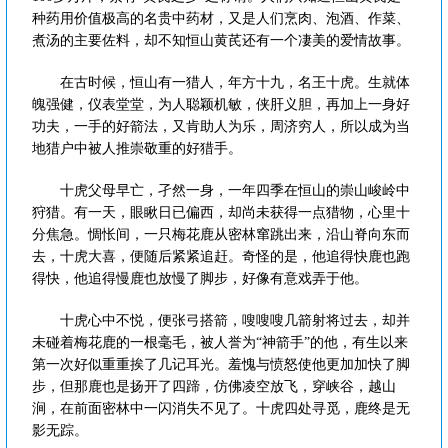
种药用价值极高的名贵中药材，又是人们烹肉、泡酒、作菜、
煮汤的主要佐料，却不知恒山黄芪还有一个凄美的爱情故事。
在古时候，恒山有一猎人，年方十九，名王十虎。生就体
魄强健，仪表堂堂，为人聪颖机敏，侠肝义胆，再加上一身好
功夫，一手的好箭法，又肯助人为乐，周济穷人，所以成为当
地猎户中被人推崇敬重的好猎手。
十虎父母早亡，孑然一身，一年四季在恒山的崇山峻岭中
狩猎。有一天，眼瞅日已偏西，却尚未获得一点猎物，心里十
分焦急。惆怅间，一只梅花鹿从密林窜跳出来，沿山脊向东而
去，十虎大喜，便随后紧紧追赶。奇怪的是，他追得快鹿也跑
得快，他追得慢鹿也放慢了脚步，好像有意戏弄于他。
十虎心中不悦，便张弓搭箭，嗖嗖嗖几箭射将过去，却并
未碰着梅花鹿的一根毫毛，被人誉为“神箭手”的他，有生以来
第一次好似重重挨了几记耳光。羞愧与愤怒使他更加加快了脚
步，但那鹿也是扬开了四蹄，仿佛凌空放飞，穿峡谷，越山
涧，在前面密林中一闪消失不见了。十虎四处寻觅，鹿终是无
影无踪。