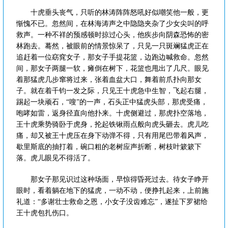
十虎垂头丧气，只听的林涛阵阵怒吼好似嘲笑他一般，更
惭愧不已。忽然间，在林海涛声之中隐隐夹杂了少女尖叫的呼
救声。一种不祥的预感顿时掠过心头，他疾步向阴森恐怖的密
林跑去。蓦然，被眼前的情景惊呆了，只见一只斑斓猛虎正在
追赶着一位窈窕女子，那女子手提花篮，边跑边喊救命。忽然
间，那女子两腿一软，瘫倒在树下，花篮也甩出了几尺。眼见
着那猛虎几步窜将过来，张着血盆大口，舞着前爪扑向那女
子。就在着千钧一发之际，只见王十虎急中生智，飞起右腿，
踢起一块顽石，“嗖”的一声，石头正中猛虎头部，那虎受痛，
咆哮如雷，返身径直向他扑来。十虎侧避过，那虎扑空落地，
王十虎乘势骑卧于虎身，抡起铁锹雨点般向虎头砸去。虎儿吃
痛，却又被王十虎压在身下动弹不得，只有用尾巴带着风声，
歇里斯底的抽打着，碗口粗的老树应声折断，树枝叶簌簌下
落。虎儿眼见不得活了。
那女子那见识过这种场面，早惊得昏死过去。待女子睁开
眼时，看着躺在地下的猛虎，一动不动，便挣扎起来，上前施
礼道：“多谢壮士救命之恩，小女子没齿难忘”，遂扯下罗裙给
王十虎包扎伤口。