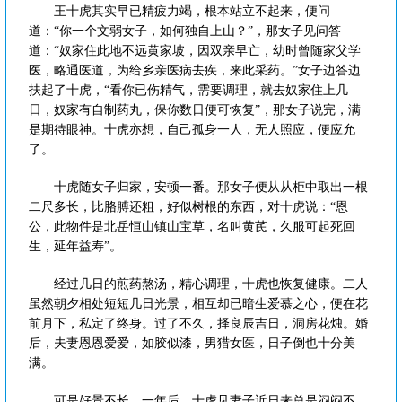
王十虎其实早已精疲力竭，根本站立不起来，便问
道：“你一个文弱女子，如何独自上山？”，那女子见问答
道：“奴家住此地不远黄家坡，因双亲早亡，幼时曾随家父学
医，略通医道，为给乡亲医病去疾，来此采药。”女子边答边
扶起了十虎，“看你已伤精气，需要调理，就去奴家住上几
日，奴家有自制药丸，保你数日便可恢复”，那女子说完，满
是期待眼神。十虎亦想，自己孤身一人，无人照应，便应允
了。
十虎随女子归家，安顿一番。那女子便从从柜中取出一根
二尺多长，比胳膊还粗，好似树根的东西，对十虎说：“恩
公，此物件是北岳恒山镇山宝草，名叫黄芪，久服可起死回
生，延年益寿”。
经过几日的煎药熬汤，精心调理，十虎也恢复健康。二人
虽然朝夕相处短短几日光景，相互却已暗生爱慕之心，便在花
前月下，私定了终身。过了不久，择良辰吉日，洞房花烛。婚
后，夫妻恩恩爱爱，如胶似漆，男猎女医，日子倒也十分美
满。
可是好景不长，一年后，十虎见妻子近日来总是闷闷不