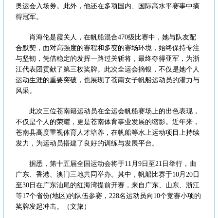
奥运会入场券。此外，他还在多项国内、国际高水平赛事中摘
得冠军。
肖海伦是霞关人，在帆船混合470级比赛中，她与队友配
合默契，面对高强度的赛程和多变的赛场环境，始终保持专注
与坚韧，凭借稳定的发挥一路过关斩将，最终夺得亚军，为浙
江代表团贡献了第三枚奖牌。此次全运会摘银，不仅是她个人
运动生涯的重要突破，也展现了苍南女子帆船运动员的潜力与
风采。
此次三位苍南籍运动员在全运会帆船赛场上的出色表现，
不仅是个人的荣耀，更是苍南体育事业发展的缩影。近年来，
苍南县高度重视体育人才培养，在帆船等水上运动项目上持续
发力，为运动员搭建了良好的训练与发展平台。
据悉，第十五届全国运动会将于11月9日至21日举行，由
广东、香港、澳门三地共同举办。其中，帆船比赛于10月20日
至30日在广东汕尾的红海湾提前开赛，来自广东、山东、浙江
等17个省份(地区)的队伍参赛，228名运动员向10个竞赛小项的
奖牌发起冲击。（文旅）