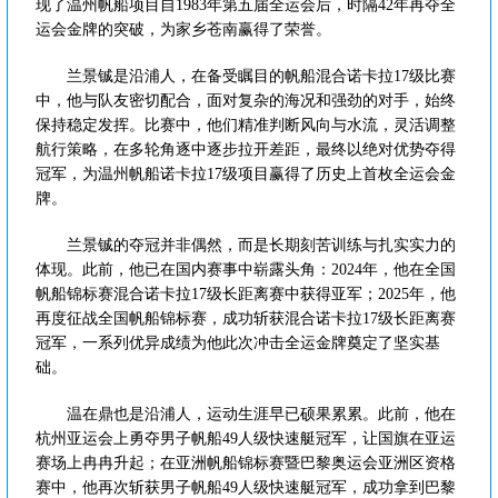
现了温州帆船项目自1983年第五届全运会后，时隔42年再夺全
运会金牌的突破，为家乡苍南赢得了荣誉。
兰景铖是沿浦人，在备受瞩目的帆船混合诺卡拉17级比赛
中，他与队友密切配合，面对复杂的海况和强劲的对手，始终
保持稳定发挥。比赛中，他们精准判断风向与水流，灵活调整
航行策略，在多轮角逐中逐步拉开差距，最终以绝对优势夺得
冠军，为温州帆船诺卡拉17级项目赢得了历史上首枚全运会金
牌。
兰景铖的夺冠并非偶然，而是长期刻苦训练与扎实实力的
体现。此前，他已在国内赛事中崭露头角：2024年，他在全国
帆船锦标赛混合诺卡拉17级长距离赛中获得亚军；2025年，他
再度征战全国帆船锦标赛，成功斩获混合诺卡拉17级长距离赛
冠军，一系列优异成绩为他此次冲击全运金牌奠定了坚实基
础。
温在鼎也是沿浦人，运动生涯早已硕果累累。此前，他在
杭州亚运会上勇夺男子帆船49人级快速艇冠军，让国旗在亚运
赛场上冉冉升起；在亚洲帆船锦标赛暨巴黎奥运会亚洲区资格
赛中，他再次斩获男子帆船49人级快速艇冠军，成功拿到巴黎