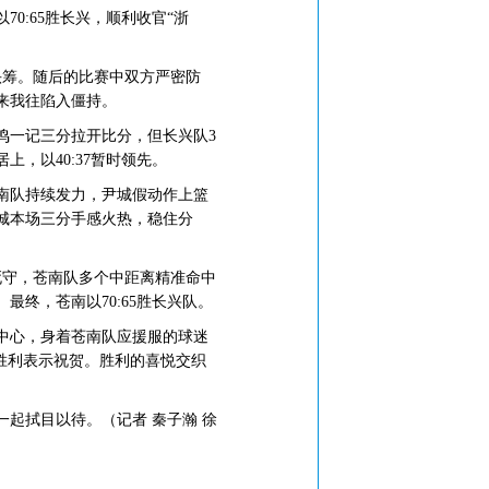
0:65胜长兴，顺利收官“浙
筹。随后的比赛中双方严密防
来我往陷入僵持。
一记三分拉开比分，但长兴队3
，以40:37暂时领先。
南队持续发力，尹城假动作上篮
城本场三分手感火热，稳住分
守，苍南队多个中距离精准命中
终，苍南以70:65胜长兴队。
中心，身着苍南队应援服的球迷
胜利表示祝贺。胜利的喜悦交织
起拭目以待。（记者 秦子瀚 徐