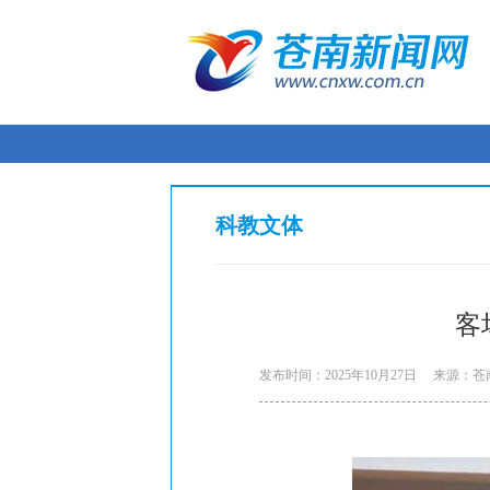
科教文体
客
发布时间：2025年10月27日
来源：苍