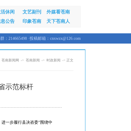
生活休闲
文艺副刊
外媒看苍南
信息公告
印象苍南
天下苍南人
群：214665498 ·投稿邮箱：cnxwzx@126.com
：
苍南新闻网
->
苍南新闻
->
时政新闻
-> 正文
全省示范标杆
，进一步履行县决咨委“围绕中