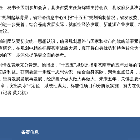
、秘书长孟刚参加会议，县决咨委主任黄锦耀主持会议，县政府及县决
规划起草背景，省经济信息中心汇报“十五五”规划编制情况，省发改委
的进一步完善，结合苍南发展实际，就低空经济发展、新能源产业发展、
建议。
制团队要切实统一思想认识，确保规划思路与国家和省市的战略部署紧
查研究，在规划中精准把握苍南战略大局，真正将自身优势和特色转化为“
制的下一步深化提供更全面的参考。
情况表示充分肯定。他指出，“十五五”规划是指引苍南新的五年发展的“路
切身利益。苍南要进一步统一思想认识，结合自身实际，聚焦重点任务，
，坚持发展发展再发展，经济盘子做大做大再做大。未来五年，关键是要念
展文章，突出高水平定位、系统性谋划、标志性项目和分阶段实施，努力在
（记者 黄允祺）
备案信息