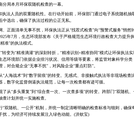
南分局本月环保双随机检查的一幕。
执法人员的双重随机性。在行动开始前，环保部门通过电子系统随机抽
伍中选出，确保了执法过程的公正无私。
正面清单无事不扰，环保执法正从“找茬式检查”向“预警式服务”悄然
2025年7月，生态环境部发布《关于严格规范生态环境行政检查大力提升
精准”的执法模式。
变为“精准滴灌”的深刻转折，“精准识别+精准协同”模式让环保执法实现
生态环境部门依据企业排污状况、信用等级等要素，将监管对象科学分类
，对合规企业“无事不扰”，对风险企业“重点盯防”。
人海战术”到“数字留痕”的转变。无感式、非接触式执法等非现场检查
器，数字化监督倒逼执法规范，让每一次检查都有迹可循。
从“多头重复”到“综合查一次、一次查多项”的转变。跨部门“双随机、
抽查计划并统一实施检查。
双随机、一公开”机制，并统一制定清晰明确的检查标准与细则，确保
干扰，为经济可持续发展注入绿色动能。(洪钦宝)