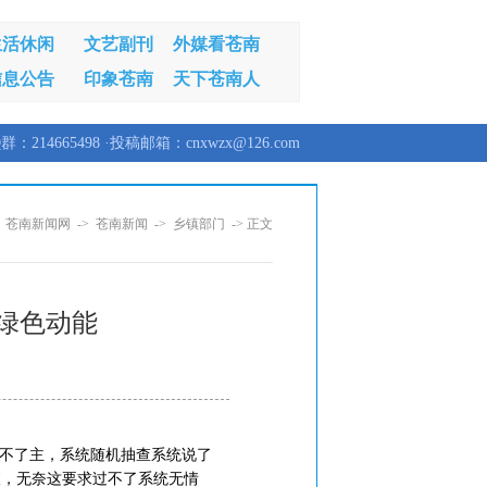
生活休闲
文艺副刊
外媒看苍南
信息公告
印象苍南
天下苍南人
群：214665498 ·投稿邮箱：cnxwzx@126.com
：
苍南新闻网
->
苍南新闻
->
乡镇部门
-> 正文
入绿色动能
做不了主，系统随机抽查系统说了
查，无奈这要求过不了系统无情