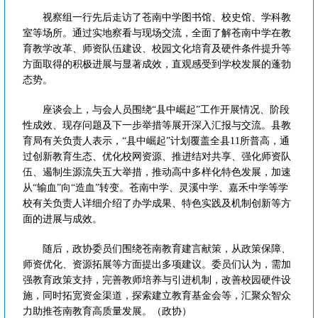
视察组一行先后走访了苍南中学图书馆、校史馆、学科教
室等场所。通过实地察看与现场交流，全面了解苍南中学在教
育教学改革、师资队伍建设、校园文化培育及硬件条件提升等
方面取得的积极进展与显著成效，直观感受到学校发展的蓬勃
态势。
座谈会上，与会人员围绕“县中崛起”工作开展情况、阶段
性成效、现存问题及下一步举措等展开深入汇报与交流。县教
育局有关负责人表示，“县中崛起”计划覆盖全县11所普高，通
过创新教育生态、优化校网资源、推进结对共享、强化师资队
伍、遏制生源流失五大举措，推动高中多样化特色发展，加速
从“输血”向“造血”转变。苍南中学、灵溪中学、嘉禾中学等学
校有关负责人详细介绍了办学成果、特色实践及机制创新等方
面的进展与成效。
随后，政协委员们围绕苍南教育建言献策，从政策保障、
师资优化、资源拓展等方面提出多项建议。委员们认为，需加
强教育政策支持，完善教师培养与引进机制，改善校园硬件设
施，同时拓宽资金渠道，探索建立教育基金会等，汇聚众智众
力助推苍南教育高质量发展。（政协）