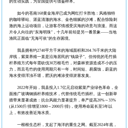
的生动实践，为全国提供可借鉴样本。
如今的苍南168黄金海岸已成为网红打卡胜地：风格独特
的咖啡驿站、湛蓝清澈的海水、金色细腻的沙滩，配合惊险刺
激的海上运动项目，让游客尽情感受滨海的诗意与浪漫。而这
片令人向往的“东海明珠”，十几年前却是另一番景象——当地
渔民正面临“无海可依”的生存困境。
我县拥有约2740平方千米的海域面积和204.76千米的大陆
岸线，紫菜养殖一直是沿海居民的“钱袋子”。但传统的毛竹插
杆养殖方式每年需砍伐30万根毛竹，对森林资源造成不小的压
力，而且毛竹的使用周期只有一年，时间短、易腐蚀，蔚蓝的
海水变得浑浊不堪，肥沃的滩涂变得淤塞发臭。
2022年开始，我县投入1.7亿元启动紫菜产业绿色革命，全
面推广玻璃钢插杆养殖技术，代替传统毛竹插杆。这一创新举
措带来显著成效：抗台风能力显著提升，单产提高20%～33%
(从1500斤/排增至1800～2000斤/排)，使用寿命延长至5年以
上，有效改善近海水质。
一根根生态杆，支起了海洋的重生之网。截至2024年底，