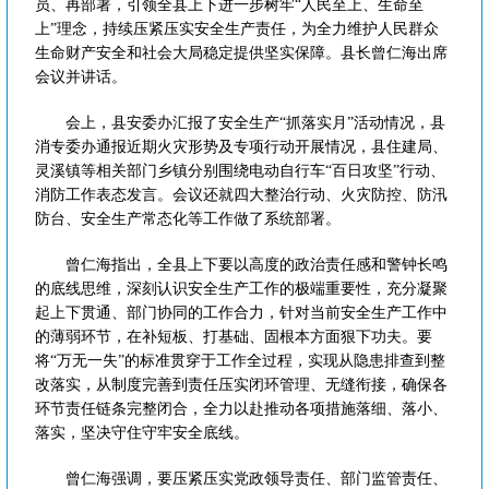
员、再部署，引领全县上下进一步树牢“人民至上、生命至
上”理念，持续压紧压实安全生产责任，为全力维护人民群众
生命财产安全和社会大局稳定提供坚实保障。县长曾仁海出席
会议并讲话。
会上，县安委办汇报了安全生产“抓落实月”活动情况，县
消专委办通报近期火灾形势及专项行动开展情况，县住建局、
灵溪镇等相关部门乡镇分别围绕电动自行车“百日攻坚”行动、
消防工作表态发言。会议还就四大整治行动、火灾防控、防汛
防台、安全生产常态化等工作做了系统部署。
曾仁海指出，全县上下要以高度的政治责任感和警钟长鸣
的底线思维，深刻认识安全生产工作的极端重要性，充分凝聚
起上下贯通、部门协同的工作合力，针对当前安全生产工作中
的薄弱环节，在补短板、打基础、固根本方面狠下功夫。要
将“万无一失”的标准贯穿于工作全过程，实现从隐患排查到整
改落实，从制度完善到责任压实闭环管理、无缝衔接，确保各
环节责任链条完整闭合，全力以赴推动各项措施落细、落小、
落实，坚决守住守牢安全底线。
曾仁海强调，要压紧压实党政领导责任、部门监管责任、