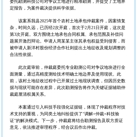
委托勘测科技公司对争议土地进行精准勘测，并提交了土地界
定报告，为案件裁决提供科学依据。
该案系我县2025年首个农村土地承包仲裁案件，因案情复
杂，时间久远，已历经2次开庭，首次于2月21日开庭，这次是
第3次开庭。双方围绕土地承包合同权属、承包范围及补偿问
题展开激烈辩论。申请人周某某主张其承包权益受到侵害，而
被申请人新洋村股份经济合作社则提出土地征收及规划调整的
合法性依据。
此次庭审前，仲裁庭委托专业勘测公司对争议地块进行全
面测量，通过高精度测绘技术明确土地边界及使用现状。此
前，该村土地征收过程中已开展过土地现状调查，但因历史数
据与现状可能存在差异，此次勘测报告将作为关键证据辅助仲
裁庭厘清权属关系。
本案通过引入科技手段强化证据链，体现了仲裁程序对技
术支持的重视，为同类土地纠纷提供了“调解+仲裁+科技验
证”的解决模式。下一步，仲裁庭将结合勘测报告及双方质证
意见，依法推进审理程序，经合议后作出仲裁。