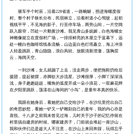
驱车半个时辰，沿着228省道，一路蜿蜒，拐进海螺度假
村。整个村子狭长分布，民宿林立，沿着村道小心驾驶，起初
视线平平，不见海的影子。行至停车场，两旁山间，一片空阔
跃入眼帘，凹处一片鹅黄沙滩。我见青山多妩媚，白色海螺女
神雕像挺立在度假村广场，一排排鲜亮的木屋立于蓝幕下，远
处一幢白色咖啡馆线条流畅，山边蓝白色灯塔矗立，海上冲浪
人轻盈跳跃，青山隐隐，浪白风轻。放眼清新澄澈，荡胸层
云，海阔天空。
一到沙滩，女儿就蹦了上去，没走两步，便把拖鞋扔给后
援团，提起裙摆，赤脚欲大步流星。沙滩很厚，小脚丫深深浅
浅，身子趔趔趄趄，嘴角的弧度开成一朵小浪花，一双麻花辫
在夕阳里跳跃，荡漾在山海间的“小鸟”，是童年本真的快乐。
我跟在她身后，看她把自己交给沙子，在沙坑里挖出自己
的奇思妙想，看她一铲又一铲雕刻自己的童年，我的内心亦是
喜悦。十八岁之前我未曾见过海，儿时关于沙子的记忆停留在
村里搞自建房的时候。哪家建房子，门前就会堆起一座沙山，
我和伙伴们总是趁大人不注意，在沙山上来回奔踩，玩得忘乎