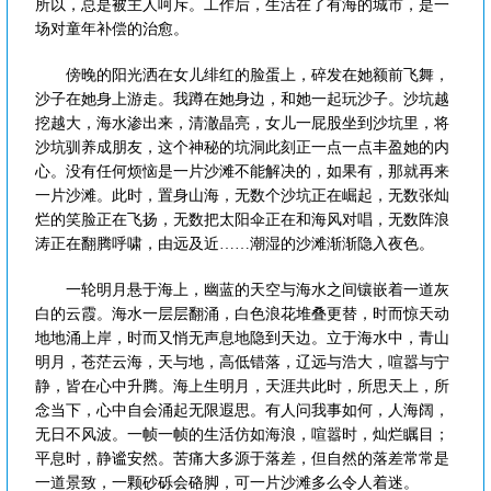
所以，总是被主人呵斥。工作后，生活在了有海的城市，是一
场对童年补偿的治愈。
傍晚的阳光洒在女儿绯红的脸蛋上，碎发在她额前飞舞，
沙子在她身上游走。我蹲在她身边，和她一起玩沙子。沙坑越
挖越大，海水渗出来，清澈晶亮，女儿一屁股坐到沙坑里，将
沙坑驯养成朋友，这个神秘的坑洞此刻正一点一点丰盈她的内
心。没有任何烦恼是一片沙滩不能解决的，如果有，那就再来
一片沙滩。此时，置身山海，无数个沙坑正在崛起，无数张灿
烂的笑脸正在飞扬，无数把太阳伞正在和海风对唱，无数阵浪
涛正在翻腾呼啸，由远及近……潮湿的沙滩渐渐隐入夜色。
一轮明月悬于海上，幽蓝的天空与海水之间镶嵌着一道灰
白的云霞。海水一层层翻涌，白色浪花堆叠更替，时而惊天动
地地涌上岸，时而又悄无声息地隐到天边。立于海水中，青山
明月，苍茫云海，天与地，高低错落，辽远与浩大，喧嚣与宁
静，皆在心中升腾。海上生明月，天涯共此时，所思天上，所
念当下，心中自会涌起无限遐思。有人问我事如何，人海阔，
无日不风波。一帧一帧的生活仿如海浪，喧嚣时，灿烂瞩目；
平息时，静谧安然。苦痛大多源于落差，但自然的落差常常是
一道景致，一颗砂砾会硌脚，可一片沙滩多么令人着迷。