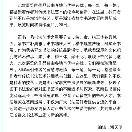
此次展览的作品皆由各地市优中选优，每一笔、每一划，
都凝聚着作者对传统书法艺术的继承与创新。在这里，我们看
到的不仅是精湛的技艺，更是浙江省群文书法发展的最新成
果。展览时间将持续至11月28日。
正书，乃书法艺术之重要分支，篆、隶、楷三体各具魅
力。篆书古朴典雅，隶书端庄大气，楷书规整严谨。群星正书
展，作为我省群文书法的传统品牌活动，承载着深厚的文化积
淀与艺术传承。篆、隶、楷三体汇聚于此，展现正书的多元魅
力。此次展览的作品皆由各地市优中选优，它们宛如璀璨星
辰，闪耀着创作者的智慧与激情。每一笔、每一划，都凝聚着
作者对传统书法艺术的继承与创新。在这里，我们看到的不仅
是精湛的技艺，更是浙江省群文书法发展的最新成果。反映了
当下书法爱好者对正书艺术的不懈追求与探索。苍南县书画传
统源远流长，书法底蕴浓厚，孕育了众多杰出的书画人才。本
届展览在苍南巡展，不仅为广大书法爱好者提供交流的平台，
还能进一步激发更多人对正书艺术的热爱与探索，共同推动浙
江省群文书法事业迈向新的高峰。
编辑：潘天明