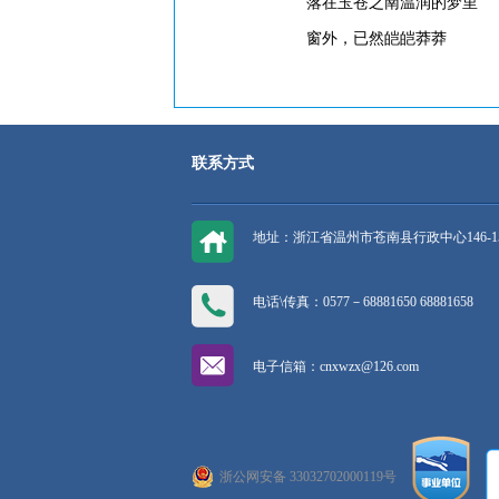
落在玉苍之南温润的梦里
窗外，已然皑皑莽莽
联系方式
地址：浙江省温州市苍南县行政中心146-1
电话\传真：0577－68881650 68881658
电子信箱：cnxwzx@126.com
浙公网安备 33032702000119号