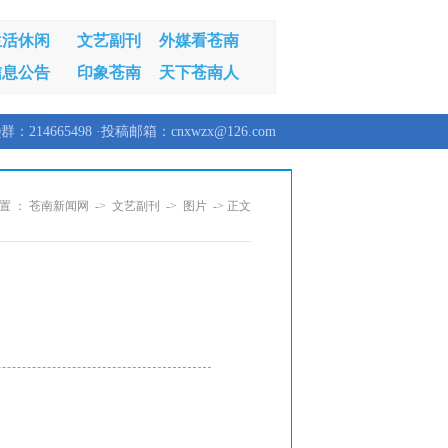
生活休闲
文艺副刊
外媒看苍南
信息公告
印象苍南
天下苍南人
群：214665498 ·投稿邮箱：cnxwzx@126.com
置 ：
苍南新闻网
->
文艺副刊
->
图片
-> 正文