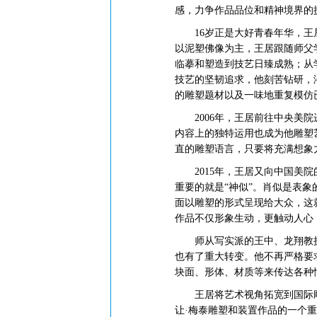
感，力争作品品位和精神境界的
16岁正是大好青春年华，王居
以泥塑佛像为主，王居跟随师父
临摹和塑造到技艺日臻成熟；从
技艺的坚韧追求，他刻苦钻研，
的雕塑题材以及一味地重复模仿
2006年，王居前往中央美院
内容上的独特运用也成为他雕塑
直的雕塑语言，只要将充满想象
2015年，王居又向中国美院
重要的就是“神似”。肖似是表
面以雕塑的形式呈现给大众，这
作品不仅形象生动，更触动人心
师从写实派的王中、龙翔教授
也有了重大转变。他不再严格要
块面、形体、材质等来传达各种
王居将艺术视角拓宽到国际雕塑
让·梅泰雕塑和装置作品的一个