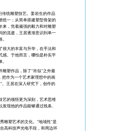
习传统雕塑技艺。姜岩生的作品
整统一；从简单搭建塑型骨架的
年来，凭着顽强的毅力和对雕塑
间的流逝，王居逐渐意识到单一
路。
了很大的丰富与升华，在手法和
式感。于他而言，哪怕是朴实平
体。
雕塑作品，除了“肖似”之外最
，把作为一个艺术家理想中的画
”。王居在深入研究下，创作的
技艺的领悟更为深刻，艺术思维
以发现他的作品能够通过线条、
雕塑艺术的文化。“地域性”是
结合高科技声光电手段，和周边环