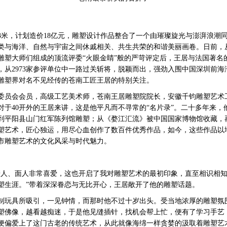
3米，计划造价18亿元，雕塑设计作品整合了一个由璀璨旋光与澎湃浪潮
类与海洋、自然与宇宙之间休戚相关、共生共荣的和谐美丽画卷。日前，
雕塑大师们组成的顶流评委“火眼金睛”般的严苛评定后，王居与法国著名
从2973家参评单位中一路过关斩将，脱颖而出，强劲入围中国深圳前海
雕塑界对名不见经传的苍南工匠王居的特别关注。
员会会员，高级工艺美术师，苍南王居雕塑院院长，安徽千钧雕塑艺术
对于40开外的王居来讲，这是他平凡而不寻常的“名片录”。二十多年来，
到平阳县山门红军陈列馆雕塑；从《婺江汇流》被中国国家博物馆收藏，
塑艺术，匠心独运，用尽心血创作了数百件优秀作品，如今，这些作品以
市雕塑艺术的文化风采与时代魅力。
、面人非常喜爱，这也开启了我对雕塑艺术的最初印象，直至相识相知
塑生涯。”带着深深眷恋与无比开心，王居敞开了他的雕塑话题。
玩具所吸引，一见钟情，而那时他不过十岁出头。受当地浓厚的雕塑氛
塑佛像，越看越痴迷，于是他见缝插针，找机会帮上忙，便有了学习手艺
便偏爱上了这门古老的传统艺术，从此就像海绵一样贪婪的汲取着雕塑艺