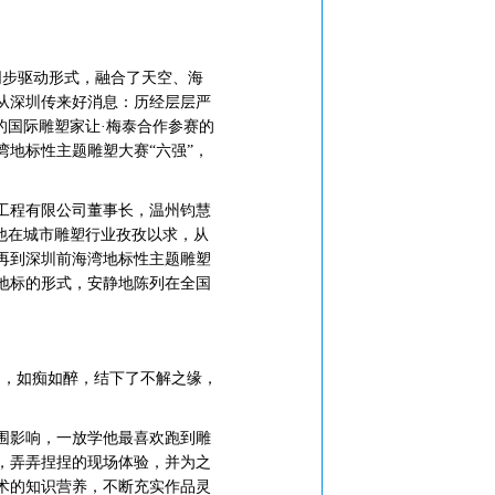
同步驱动形式，融合了天空、海
从深圳传来好消息：历经层层严
的国际雕塑家让·梅泰合作参赛的
湾地标性主题雕塑大赛“六强”，
工程有限公司董事长，温州钧慧
他在城市雕塑行业孜孜以求，从
再到深圳前海湾地标性主题雕塑
地标的形式，安静地陈列在全国
，如痴如醉，结下了不解之缘，
围影响，一放学他最喜欢跑到雕
，弄弄捏捏的现场体验，并为之
术的知识营养，不断充实作品灵