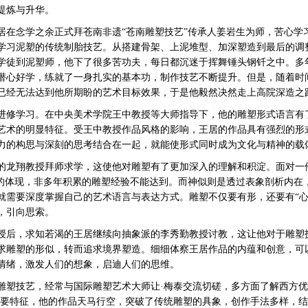
提炼与升华。
在念学之余正式拜苍南非遗“苍南雕塑技艺”传承人姜岩生为师，苦心学
学习泥塑的传统制胎技艺。从搭建骨架、上泥堆型、加深塑造到最后的调
学徒到泥塑师，他下了很多苦功夫，每日都沉迷于挥舞锤头钢钎之中。多
潜心好学，练就了一身扎实的基本功，制作技艺不断提升。但是，随着时
已经无法达到他所期盼的艺术目标效果，于是他毅然决然走上高院深造之
进修学习。在中央美术学院王中教授等大师指导下，他的雕塑形式语言有
艺术的明显特征。受王中教授作品风格的影响，王居的作品具有强烈的形
力的构思与深刻的思考结合在一起，就能使形式同时成为文化与精神的载
的龙翔教授拜师求学，这使他对雕塑有了更加深入的理解和积淀。面对一件
象的体现，非多年积累的雕塑经验不能达到。而神似则是透过表象剖析内在
就需要深度掌握自己的艺术语言与表达方式。雕塑不仅要有形，还要有“心
，引向思索。
后，求知若渴的王居继续向抽象派的李秀勤教授讨教，这让他对于雕塑
求雕塑的形似，转而追求境界塑造。细细体察王居作品的内蕴和创意，可
情绪，激发人们的想象，启迪人们的思维。
技艺，经常与国际雕塑艺术大师让·梅泰交流切磋，多方面了解西方优秀
重要特征，他的作品天马行空，突破了传统雕塑的具象，创作手法多样，