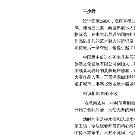
王少君
设计高度268米，底座直径3
洋、陆地三元素，向世界展示人
格筛选，在由大名鼎鼎的国内外
作品以非凡的艺术魅力与辨识度，
期待最后一举夺冠，这也引起了
中国民主促进会苍南县基层委
旅游文化发展有限公司创始人，
泰顺县乌岩岭的黄腹角雉雕塑，
大赛作品入围，王居深深痴迷雕
诸多城市，淋漓尽致地展示着城
相识相知 痴心不改
“在苍南农村，小时候看到糖人
开始了爱我所爱、无怨无悔的雕
幼时的王居被木偶和活动木制
塑工场，专注观看师傅们精心雕
忙得不亦乐乎。不知不觉间，他