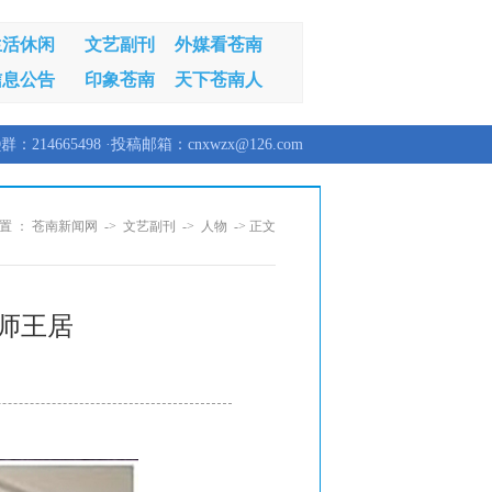
生活休闲
文艺副刊
外媒看苍南
信息公告
印象苍南
天下苍南人
群：214665498 ·投稿邮箱：cnxwzx@126.com
置 ：
苍南新闻网
->
文艺副刊
->
人物
-> 正文
师王居