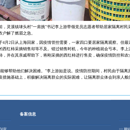
，灵溪镇埭头村“一肩挑”书记李上游带领党员志愿者帮助居家隔离村民
农户解了燃眉之急。
月2日从上海回家，因疫情管控需要，一家四口要居家隔离观察。但最
的西红柿采摘销售却等不及。错过销售时机，今年的种植就会亏本。李上
柿，并在其亲戚帮助下，将刚采摘的西红柿进行售卖，确保疫情防控和农
够帮助他们解决困难。”李上游如是说。疫情防控期间，村民由于隔离
疫措施基础上，积极解决隔离群众的实际困难，让隔离群众体会到亲人般
备案信息
56室
>> 网