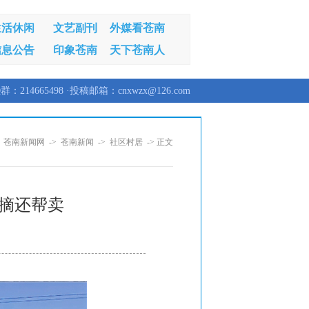
生活休闲
文艺副刊
外媒看苍南
信息公告
印象苍南
天下苍南人
群：214665498 ·投稿邮箱：cnxwzx@126.com
：
苍南新闻网
->
苍南新闻
->
社区村居
-> 正文
帮摘还帮卖