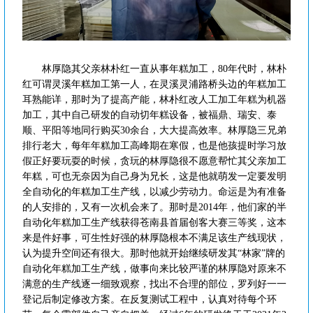
林厚隐其父亲林朴红一直从事年糕加工，80年代时，林朴
红可谓灵溪年糕加工第一人，在灵溪灵浦路桥头边的年糕加工
耳熟能详，那时为了提高产能，林朴红改人工加工年糕为机器
加工，其中自己研发的自动切年糕设备，被福鼎、瑞安、泰
顺、平阳等地同行购买30余台，大大提高效率。林厚隐三兄弟
排行老大，每年年糕加工高峰期在寒假，也是他孩提时学习放
假正好要玩耍的时候，贪玩的林厚隐很不愿意帮忙其父亲加工
年糕，可也无奈因为自己身为兄长，这是他就萌发一定要发明
全自动化的年糕加工生产线，以减少劳动力。命运是为有准备
的人安排的，又有一次机会来了。那时是2014年，他们家的半
自动化年糕加工生产线获得苍南县首届创客大赛三等奖，这本
来是件好事，可生性好强的林厚隐根本不满足该生产线现状，
认为提升空间还有很大。那时他就开始继续研发其“林家”牌的
自动化年糕加工生产线，做事向来比较严谨的林厚隐对原来不
满意的生产线逐一细致观察，找出不合理的部位，罗列好一一
登记后制定修改方案。在反复测试工程中，认真对待每个环