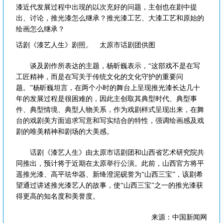
漆近代发展过程中出现的以次充好的问题，主创也在剧中提
出、讨论，推光漆怎么继承？推光漆工艺、大漆工艺和原始的
绘画怎么继承？
话剧《漆艺人生》剧照。 太原市话剧团供图
谈及剧作所表达的主题，杨昕巍表示，“这部戏不是在写
工匠精神，而是在写关于传统文化的文化守护的重要问
题。”杨昕巍坦言，在两个小时的舞台上呈现推光漆长达几十
年的发展过程是很困难的，因此主创取其典型时代、典型事
件、典型情境、典型人物关系，作为戏剧样式呈现出来，在舞
台的戏剧美方面追求写意和写实结合的特性，强调绘画感及戏
剧的唯美精神和剧场的大美感。
话剧《漆艺人生》由太原市话剧团和山西省艺术研究院共
同推出，预计将于近期在太原举行公演。此前，山西官方将平
遥推光漆、高平珐华器、新绛澄泥砚誉为“山西三宝”，该剧希
望通过讲述推光漆艺人的故事，使“山西三宝”之一的推光漆获
得更高的知名度和美誉度。
来源：中国新闻网