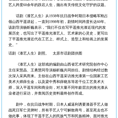
艺人跨度60余年的跌宕人生，抛出有关传统文化守护的议题。
话剧《漆艺人生》从1938年抗日战争时期日本侵略军刚占
领山西平遥讲起，一直到1998年初，剧情时间跨度长达60年。
该剧导演杨昕巍表示，“我们不仅在写平遥推光漆近现代的发
展历史，也写出了平遥推光漆艺人、艺术家的心灵史，更写出
了平遥推光漆近代在工艺上、样式上、造型上和绘画上的发展
史。”
话剧《漆艺人生》剧照。 太原市话剧团供图
《漆艺人生》这部戏的编剧由山西省艺术研究院创作中心
主任宋慧晶、王勇慧同导演杨昕巍共同担任。剧情结构经过数
次深入采风而来。主创在山西平遥采访推光漆第一位国家工艺
美术大师薛生金，以及梁中秀和薛晓东等若干位工艺美术大
师，深入平遥车间和商业街，对大量不同年龄层次的推光漆从
业者进行采访，并查阅历史资料最终创作而成。
剧中，在抗日战争时期，日本人威逼利诱要漆器手艺人做
战死日军亡灵牌时，所有手艺人宁可解散商号，甚至死去也不
做此事，体现了平遥手艺人的民族气节和民族精神。面对推光