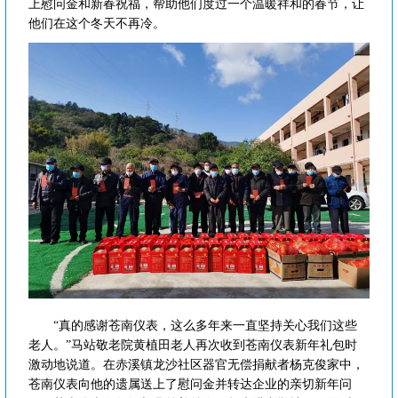
上慰问金和新春祝福，帮助他们度过一个温暖祥和的春节，让
他们在这个冬天不再冷。
“真的感谢苍南仪表，这么多年来一直坚持关心我们这些
老人。”马站敬老院黄植田老人再次收到苍南仪表新年礼包时
激动地说道。在赤溪镇龙沙社区器官无偿捐献者杨克俊家中，
苍南仪表向他的遗属送上了慰问金并转达企业的亲切新年问