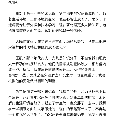
代”吧。
相对于第一部中的宋运辉，第二部中的宋运辉成长了。随
着生活环境、工作环境的变化，他在心智上成长了。之前，宋
运辉更专注于知识和技术学习，现在要处理更多人际关系，包
括家庭情感方面问题。这对他来说是一种考验。
人民网文娱：在塑造角色方面，怎样从语气、动作上把握
宋运辉的时代特征和他的成长变化？
王凯：那个年代的人，尤其是知识分子，不会像我们现代
人一样动作幅度那么大。他们的情绪波动也比较少，相对偏内
敛一些。所以，我在角色情绪的表达上、动作的处理上
会“收”一些，尤其是在宋运辉当厂长之后，他更稳重了，我会
根据他的变化做出相应的调整。
为了饰演第一部的宋运辉，我瘦了10斤，尽力从外形上贴
合角色，达到青年宋运辉当时的状态。到第二部的时候，宋运
辉的生活环境变好了，褪去了学生气，也变胖了一点点。我想
在一些细节方面让大家感觉到，现在的宋运辉长大了，不再是
一个稚气的大学生了。当宋运辉变得越来越稳重，我便不再用