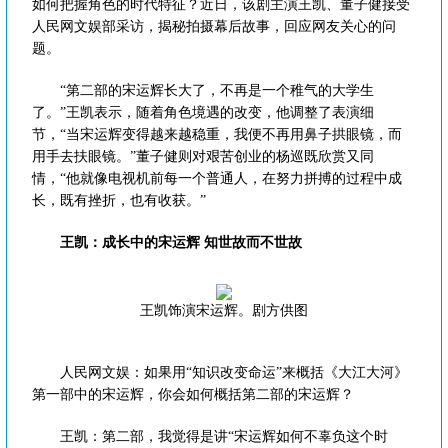
如何把握角色的时代特征？近日，该剧主演王凯、董子健接受
人民网文娱部采访，揭秘拍摄幕后故事，回应网友关心的问
题。
“第二部的宋运辉长大了，不再是一个稚气的大学生
了。”王凯表示，随着角色境遇的改变，他调整了表演细
节，“当宋运辉变得越来越稳重，我便不再用鼻子拱眼镜，而
用手去扶眼镜。”董子健则对艰苦创业的杨巡既欣赏又同
情，“他就像电视机前每一个普通人，在努力拼搏的过程中成
长，既有挫折，也有收获。”
王凯：成长中的宋运辉 知世故而不世故
王凯饰演宋运辉。剧方供图
人民网文娱：如果用“知识改变命运”来概括《大江大河》
第一部中的宋运辉，你会如何概括第二部的宋运辉？
王凯：第二部，我觉得是讲“宋运辉如何不辜负这个时