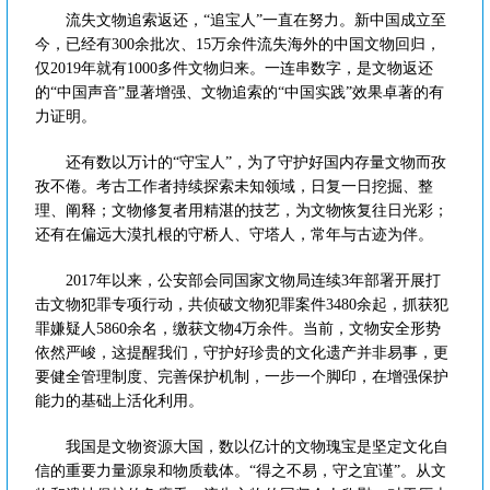
流失文物追索返还，“追宝人”一直在努力。新中国成立至
今，已经有300余批次、15万余件流失海外的中国文物回归，
仅2019年就有1000多件文物归来。一连串数字，是文物返还
的“中国声音”显著增强、文物追索的“中国实践”效果卓著的有
力证明。
还有数以万计的“守宝人”，为了守护好国内存量文物而孜
孜不倦。考古工作者持续探索未知领域，日复一日挖掘、整
理、阐释；文物修复者用精湛的技艺，为文物恢复往日光彩；
还有在偏远大漠扎根的守桥人、守塔人，常年与古迹为伴。
2017年以来，公安部会同国家文物局连续3年部署开展打
击文物犯罪专项行动，共侦破文物犯罪案件3480余起，抓获犯
罪嫌疑人5860余名，缴获文物4万余件。当前，文物安全形势
依然严峻，这提醒我们，守护好珍贵的文化遗产并非易事，更
要健全管理制度、完善保护机制，一步一个脚印，在增强保护
能力的基础上活化利用。
我国是文物资源大国，数以亿计的文物瑰宝是坚定文化自
信的重要力量源泉和物质载体。“得之不易，守之宜谨”。从文