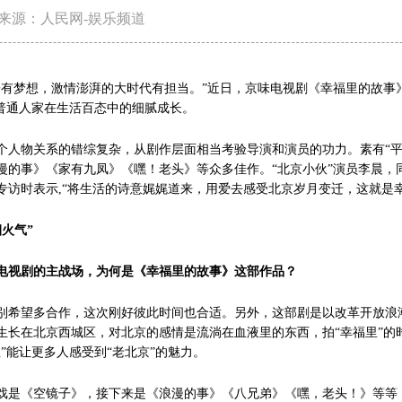
来源：人民网-娱乐频道
梦想，激情澎湃的大时代有担当。”近日，京味电视剧《幸福里的故事
了普通人家在生活百态中的细腻成长。
物关系的错综复杂，从剧作层面相当考验导演和演员的功力。素有“平民导
漫的事》《家有九凤》《嘿！老头》等众多佳作。“北京小伙”演员李晨，
专访时表示,“将生活的诗意娓娓道来，用爱去感受北京岁月变迁，这就是幸
火气”
电视剧的主战场，为何是《幸福里的故事》这部作品？
别希望多合作，这次刚好彼此时间也合适。另外，这部剧是以改革开放浪
生长在北京西城区，对北京的感情是流淌在血液里的东西，拍“幸福里”的
”能让更多人感受到“老北京”的魅力。
戏是《空镜子》，接下来是《浪漫的事》《八兄弟》《嘿，老头！》等等