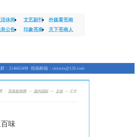
生活休闲
文艺副刊
外媒看苍南
信息公告
印象苍南
天下苍南人
群：214665498 ·投稿邮箱：cnxwzx@126.com
置 ：
苍南新闻网
->
国内国际
->
文娱
-> 正文
生百味