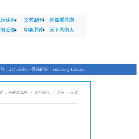
生活休闲
文艺副刊
外媒看苍南
信息公告
印象苍南
天下苍南人
群：214665498 ·投稿邮箱：cnxwzx@126.com
置 ：
苍南新闻网
->
文艺副刊
->
艺苑
-> 正文