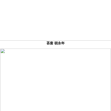
吝啬 胡永年