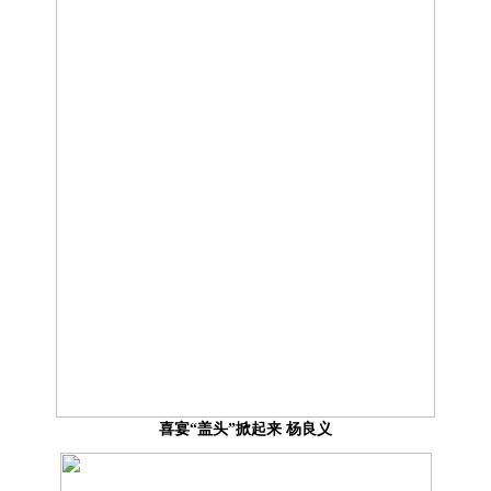
喜宴“盖头”掀起来 杨良义