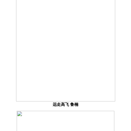
远走高飞 鲁楠