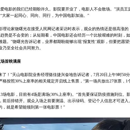
电影的我们已经期盼许久。影院要开业了，电影人不会散场。”演员王源
“大家一起同心、同向、同行，为中国电影加油。”
理论家饶曙光在接受人民网记者采访时表示，观众的热情还是很高涨的
的趋势是不会变的；从短期看，中国电影还会经历一个比较艰难的时刻，
难题。”饶曙光告诉记者，业界都期盼能够出现‘报复性’观影，但要把愿
业乃至全社会共同努力。
点场首映满座
了！”天山电影院业务经理骆佳捷兴奋地告诉记者，7月20日上午9时50
格按照30%上座率的相关规定开启线上售票，“第一场共放出27张票，1
场电影，目前有4场是满场(30%上座率)。“首先要保证防疫措施到位。
，前后排错开。观众入场之前要测温、出示绿码、登记个人信息才可进入
的，就是希望能领到第一张电影票！”