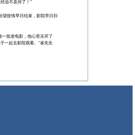
经迫不及待了！”
盼望疫情早日结束，影院早日归
放一批老电影，他心里乐开了
子一起去影院观看。”崔先生