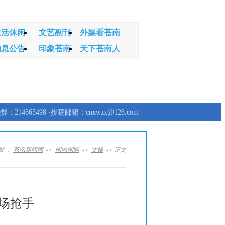
生活休闲
文艺副刊
外媒看苍南
信息公告
印象苍南
天下苍南人
群：214665498 ·投稿邮箱：cnxwzx@126.com
置 ：
苍南新闻网
->
国内国际
->
文娱
-> 正文
点场抢手