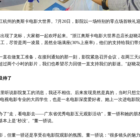
州的奥斯卡电影大世界。7月20日，影院以一场特别的零点场首映礼
现了龙标，大家都一起欢呼起来。”浙江奥斯卡电影大世界总店长赵晓
工，尽管是周一凌晨，居然全场满座(30%上座率)，他们的支持给我们带
在做复工准备，在接到通知的那一刻，影院紧急召开会议，在两三天内
超过两个小时的影片，我们也希望尽力回馈一直支持我们的影迷。”赵晓
及待了
听说影院复工的消息，我还不相信。后来发现竟然是真的，当时只想立
院电视电影专业的大四学生，也是一名电影深度爱好者。她上一次进电影院
“走，看电影去——广东省优秀电影五元观影活动”，董一骄和她的朋友
本上是‘秒没’。”董一骄说。
但董一骄还是享受在电影院观影的氛围。董一骄说：“很多镜头的魅力