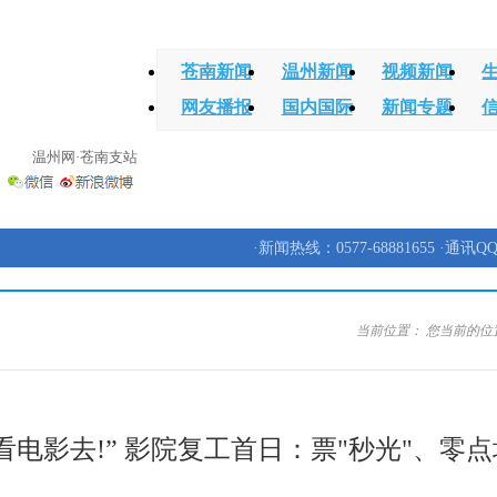
苍南新闻
温州新闻
视频新闻
网友播报
国内国际
新闻专题
温州网·苍南支站
·新闻热线：0577-68881655 ·通讯QQ
当前位置：
您当前的位
看电影去!” 影院复工首日：票"秒光"、零