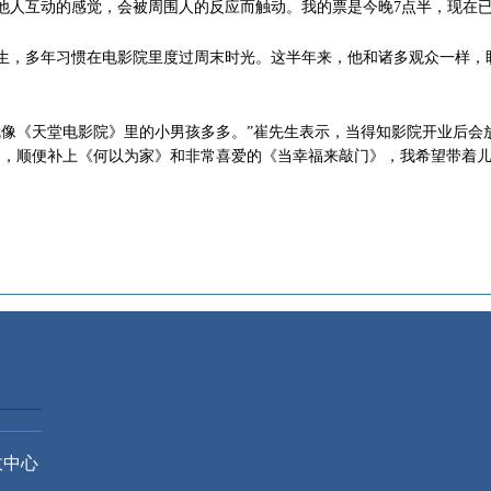
他人互动的感觉，会被周围人的反应而触动。我的票是今晚7点半，现在已
，多年习惯在电影院里度过周末时光。这半年来，他和诸多观众一样，
《天堂电影院》里的小男孩多多。”崔先生表示，当得知影院开业后会
遍，顺便补上《何以为家》和非常喜爱的《当幸福来敲门》，我希望带着儿
政中心