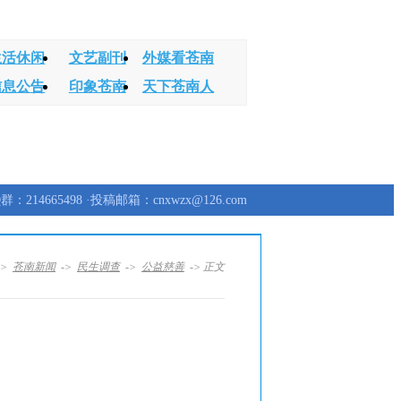
生活休闲
文艺副刊
外媒看苍南
信息公告
印象苍南
天下苍南人
群：214665498 ·投稿邮箱：cnxwzx@126.com
->
苍南新闻
->
民生调查
->
公益慈善
-> 正文