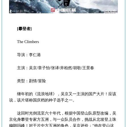
[攀登者]
The Climbers
导演：李仁港
主演：吴京/章子怡/张译/井柏然/胡歌/王景春
类型：剧情/冒险
继年初的《流浪地球》，吴京又一主演的国产大片！应该
说，该片堪称国庆档的种子选手之一。
这回时光倒流至六十年代，根据中国登山队原型改编，吴
京化身攀登专家方五洲，与一众队员合作，挑战从北坡登上珠
穆朗玛峰！对于片中方五洲的角色，吴京评价：“他在登山这