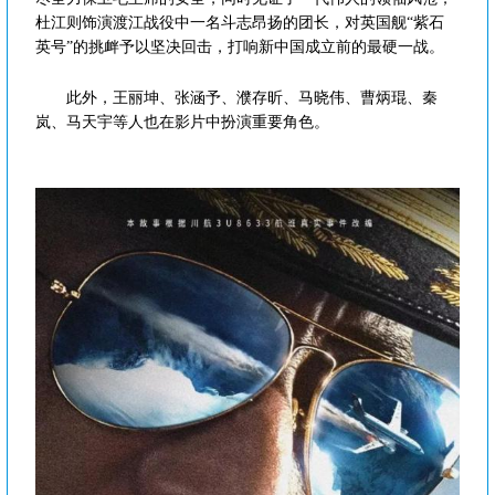
杜江则饰演渡江战役中一名斗志昂扬的团长，对英国舰“紫石
英号”的挑衅予以坚决回击，打响新中国成立前的最硬一战。
此外，王丽坤、张涵予、濮存昕、马晓伟、曹炳琨、秦
岚、马天宇等人也在影片中扮演重要角色。