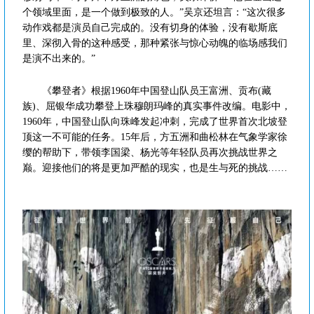
个领域里面，是一个做到极致的人。”吴京还坦言：“这次很多
动作戏都是演员自己完成的。没有切身的体验，没有歇斯底
里、深彻入骨的这种感受，那种紧张与惊心动魄的临场感我们
是演不出来的。”
《攀登者》根据1960年中国登山队员王富洲、贡布(藏
族)、屈银华成功攀登上珠穆朗玛峰的真实事件改编。电影中，
1960年，中国登山队向珠峰发起冲刺，完成了世界首次北坡登
顶这一不可能的任务。15年后，方五洲和曲松林在气象学家徐
缨的帮助下，带领李国梁、杨光等年轻队员再次挑战世界之
巅。迎接他们的将是更加严酷的现实，也是生与死的挑战……