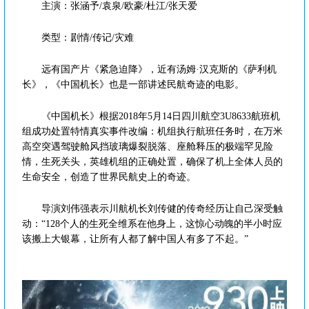
主演：张涵予/袁泉/欧豪/杜江/张天爱
类型：剧情/传记/灾难
远有国产片《紧急迫降》，近有汤姆·汉克斯的《萨利机
长》，《中国机长》也是一部讲述民航奇迹的电影。
《中国机长》根据2018年5月14日四川航空3U8633航班机
组成功处置特情真实事件改编：机组执行航班任务时，在万米
高空突遇驾驶舱风挡玻璃爆裂脱落、座舱释压的极端罕见险
情，生死关头，英雄机组的正确处置，确保了机上全体人员的
生命安全，创造了世界民航史上的奇迹。
导演刘伟强表示川航机长刘传健的传奇经历让自己深受触
动：“128个人的生死全维系在他身上，这惊心动魄的半小时应
该搬上大银幕，让所有人都了解中国人有多了不起。”