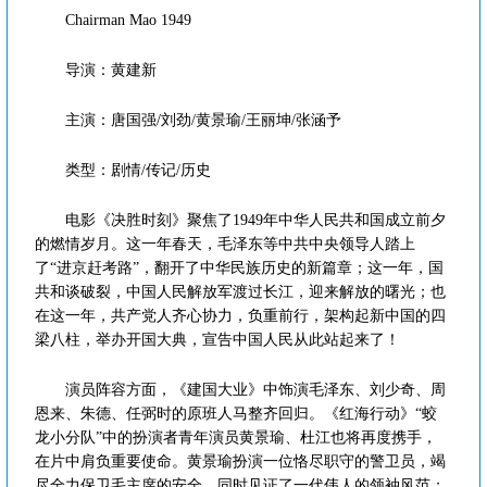
Chairman Mao 1949
导演：黄建新
主演：唐国强/刘劲/黄景瑜/王丽坤/张涵予
类型：剧情/传记/历史
电影《决胜时刻》聚焦了1949年中华人民共和国成立前夕
的燃情岁月。这一年春天，毛泽东等中共中央领导人踏上
了“进京赶考路”，翻开了中华民族历史的新篇章；这一年，国
共和谈破裂，中国人民解放军渡过长江，迎来解放的曙光；也
在这一年，共产党人齐心协力，负重前行，架构起新中国的四
梁八柱，举办开国大典，宣告中国人民从此站起来了！
演员阵容方面，《建国大业》中饰演毛泽东、刘少奇、周
恩来、朱德、任弼时的原班人马整齐回归。《红海行动》“蛟
龙小分队”中的扮演者青年演员黄景瑜、杜江也将再度携手，
在片中肩负重要使命。黄景瑜扮演一位恪尽职守的警卫员，竭
尽全力保卫毛主席的安全，同时见证了一代伟人的领袖风范；