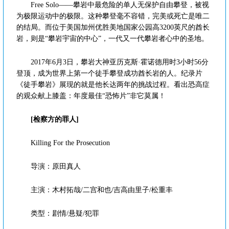
Free Solo——攀岩中最危险的单人无保护自由攀登，被视
为极限运动中的极限。这种攀登毫不容错，完美或死亡是唯二
的结局。而位于美国加州优胜美地国家公园高3200英尺的酋长
岩，则是“攀岩宇宙的中心”，一代又一代攀岩者心中的圣地。
2017年6月3日，攀岩大神亚历克斯·霍诺德用时3小时56分
登顶，成为世界上第一个徒手攀登成功酋长岩的人。纪录片
《徒手攀岩》展现的就是他长达两年的挑战过程。看出恐高症
的观众献上膝盖：年度最佳“恐怖片”非它莫属！
[检察方的罪人]
Killing For the Prosecution
导演：原田真人
主演：木村拓哉/二宫和也/吉高由里子/松重丰
类型：剧情/悬疑/犯罪