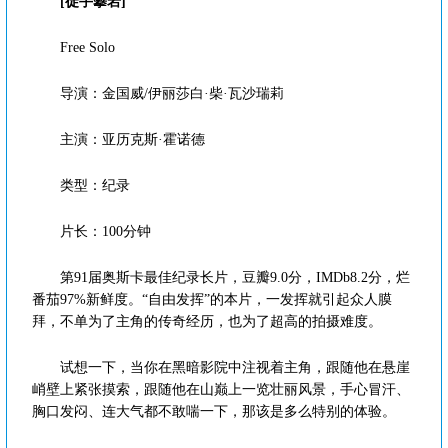
[徒手攀岩]
Free Solo
导演：金国威/伊丽莎白·柴·瓦沙瑞莉
主演：亚历克斯·霍诺德
类型：纪录
片长：100分钟
第91届奥斯卡最佳纪录长片，豆瓣9.0分，IMDb8.2分，烂
番茄97%新鲜度。“自由发挥”的本片，一发挥就引起众人膜
拜，不单为了主角的传奇经历，也为了超高的拍摄难度。
试想一下，当你在黑暗影院中注视着主角，跟随他在悬崖
峭壁上紧张摸索，跟随他在山巅上一览壮丽风景，手心冒汗、
胸口发闷、连大气都不敢喘一下，那该是多么特别的体验。