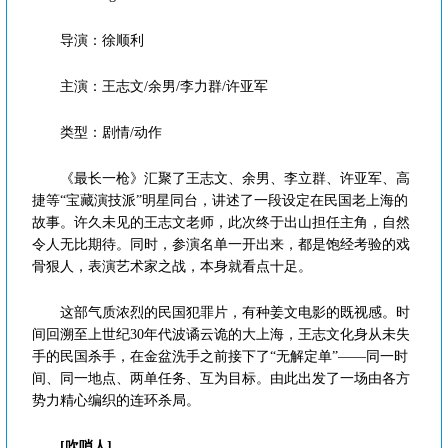
导演：徐顺利
主演：王志文/余男/李力群/许亚军
类型：剧情/动作
《最长一枪》汇聚了王志文、余男、李立群、许亚军、高
捷等“宝藏演技派”明星同台，讲述了一段设定在民国老上海的
故事。许久未见的王志文老师，此次终于出山担任主角，自然
令人无比期待。同时，参演名单一开出来，都是饱经考验的戏
骨狠人，表演艺术家之战，本身就看点十足。
这部气质浓烈的民国犯罪片，有种姜文电影的既视感。时
间回溯至上世纪30年代波谲云诡的大上海，王志文化身从未失
手的民国杀手，在金盆洗手之前接下了“无解定单”——同一时
间、同一地点、两单任务、互为目标。由此出发了一场由各方
势力精心编织的连环杀局。
[吹哨人]