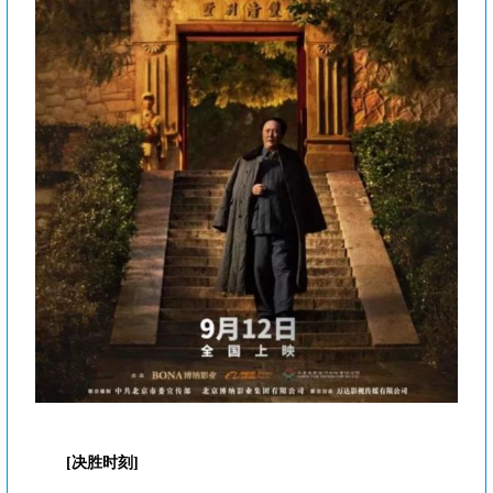
[决胜时刻]