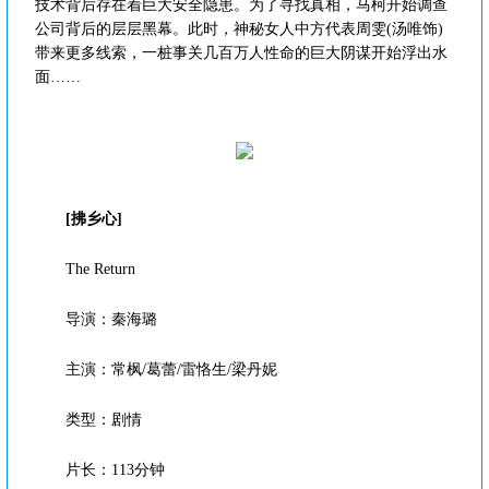
技术背后存在着巨大安全隐患。为了寻找真相，马柯开始调查
公司背后的层层黑幕。此时，神秘女人中方代表周雯(汤唯饰)
带来更多线索，一桩事关几百万人性命的巨大阴谋开始浮出水
面……
[拂乡心]
The Return
导演：秦海璐
主演：常枫/葛蕾/雷恪生/梁丹妮
类型：剧情
片长：113分钟