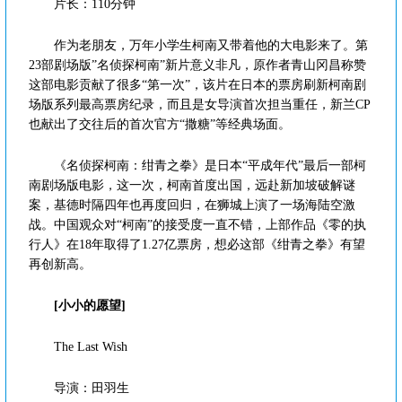
片长：110分钟
作为老朋友，万年小学生柯南又带着他的大电影来了。第
23部剧场版”名侦探柯南”新片意义非凡，原作者青山冈昌称赞
这部电影贡献了很多“第一次”，该片在日本的票房刷新柯南剧
场版系列最高票房纪录，而且是女导演首次担当重任，新兰CP
也献出了交往后的首次官方“撒糖”等经典场面。
《名侦探柯南：绀青之拳》是日本“平成年代”最后一部柯
南剧场版电影，这一次，柯南首度出国，远赴新加坡破解谜
案，基德时隔四年也再度回归，在狮城上演了一场海陆空激
战。中国观众对“柯南”的接受度一直不错，上部作品《零的执
行人》在18年取得了1.27亿票房，想必这部《绀青之拳》有望
再创新高。
[小小的愿望]
The Last Wish
导演：田羽生