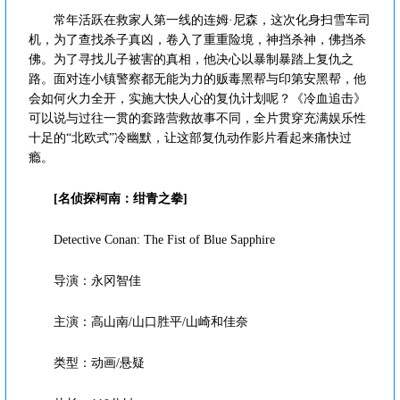
常年活跃在救家人第一线的连姆·尼森，这次化身扫雪车司
机，为了查找杀子真凶，卷入了重重险境，神挡杀神，佛挡杀
佛。为了寻找儿子被害的真相，他决心以暴制暴踏上复仇之
路。面对连小镇警察都无能为力的贩毒黑帮与印第安黑帮，他
会如何火力全开，实施大快人心的复仇计划呢？《冷血追击》
可以说与过往一贯的套路营救故事不同，全片贯穿充满娱乐性
十足的“北欧式”冷幽默，让这部复仇动作影片看起来痛快过
瘾。
[名侦探柯南：绀青之拳]
Detective Conan: The Fist of Blue Sapphire
导演：永冈智佳
主演：高山南/山口胜平/山崎和佳奈
类型：动画/悬疑