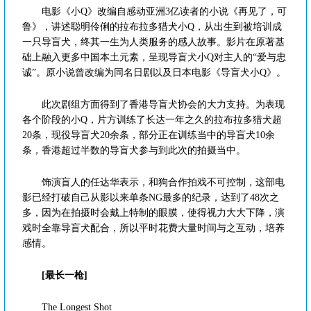
电影《小Q》改编自感动亚洲3亿读者的小说《再见了，可
鲁》，讲述聪明伶俐的拉布拉多猎犬小Q，从出生到被培训成
一只导盲犬，终其一生为人类服务的感人故事。影片在原著基
础上融入更多中国本土元素，呈现导盲犬小Q对主人的“爱与忠
诚”。原小说曾改编为同名日剧以及日本电影《导盲犬小Q》。
此次剧组方面得到了香港导盲犬协会的大力支持。为表现
各个阶段的小Q，片方训练了长达一年之久的拉布拉多猎犬超
20条，现役导盲犬20余条，部分正在训练当中的导盲犬10余
条，香港超过半数的导盲犬参与到此次的拍摄当中。
饰演盲人的任达华表示，和狗合作拍戏不可控制，这部电
影已经打破自己从影以来单条NG最多的纪录，达到了48次之
多，因为在拍摄时会戴上特制的眼膜，使得视力大大下降，演
戏时全靠导盲犬配合，所以平时花费大量时间与之互动，培养
感情。
[最长一枪]
The Longest Shot