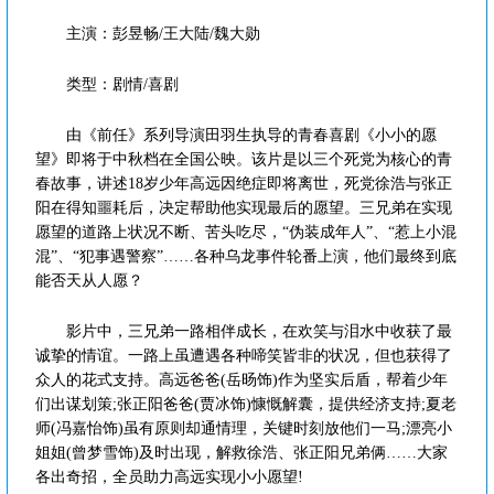
主演：彭昱畅/王大陆/魏大勋
类型：剧情/喜剧
由《前任》系列导演田羽生执导的青春喜剧《小小的愿
望》即将于中秋档在全国公映。该片是以三个死党为核心的青
春故事，讲述18岁少年高远因绝症即将离世，死党徐浩与张正
阳在得知噩耗后，决定帮助他实现最后的愿望。三兄弟在实现
愿望的道路上状况不断、苦头吃尽，“伪装成年人”、“惹上小混
混”、“犯事遇警察”……各种乌龙事件轮番上演，他们最终到底
能否天从人愿？
影片中，三兄弟一路相伴成长，在欢笑与泪水中收获了最
诚挚的情谊。一路上虽遭遇各种啼笑皆非的状况，但也获得了
众人的花式支持。高远爸爸(岳旸饰)作为坚实后盾，帮着少年
们出谋划策;张正阳爸爸(贾冰饰)慷慨解囊，提供经济支持;夏老
师(冯嘉怡饰)虽有原则却通情理，关键时刻放他们一马;漂亮小
姐姐(曾梦雪饰)及时出现，解救徐浩、张正阳兄弟俩……大家
各出奇招，全员助力高远实现小小愿望!