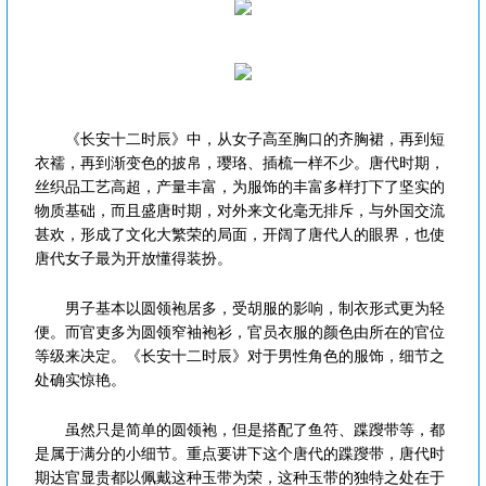
《长安十二时辰》中，从女子高至胸口的齐胸裙，再到短
衣襦，再到渐变色的披帛，璎珞、插梳一样不少。唐代时期，
丝织品工艺高超，产量丰富，为服饰的丰富多样打下了坚实的
物质基础，而且盛唐时期，对外来文化毫无排斥，与外国交流
甚欢，形成了文化大繁荣的局面，开阔了唐代人的眼界，也使
唐代女子最为开放懂得装扮。
男子基本以圆领袍居多，受胡服的影响，制衣形式更为轻
便。而官吏多为圆领窄袖袍衫，官员衣服的颜色由所在的官位
等级来决定。《长安十二时辰》对于男性角色的服饰，细节之
处确实惊艳。
虽然只是简单的圆领袍，但是搭配了鱼符、蹀躞带等，都
是属于满分的小细节。重点要讲下这个唐代的蹀躞带，唐代时
期达官显贵都以佩戴这种玉带为荣，这种玉带的独特之处在于