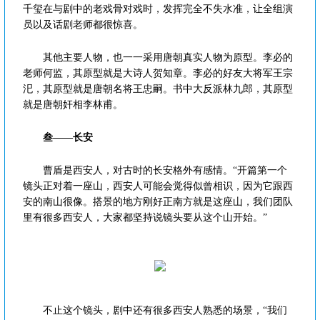
千玺在与剧中的老戏骨对戏时，发挥完全不失水准，让全组演
员以及话剧老师都很惊喜。
其他主要人物，也一一采用唐朝真实人物为原型。李必的
老师何监，其原型就是大诗人贺知章。李必的好友大将军王宗
汜，其原型就是唐朝名将王忠嗣。书中大反派林九郎，其原型
就是唐朝奸相李林甫。
叁——长安
曹盾是西安人，对古时的长安格外有感情。“开篇第一个
镜头正对着一座山，西安人可能会觉得似曾相识，因为它跟西
安的南山很像。搭景的地方刚好正南方就是这座山，我们团队
里有很多西安人，大家都坚持说镜头要从这个山开始。”
不止这个镜头，剧中还有很多西安人熟悉的场景，“我们