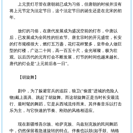
上元赏灯尽管在唐朝就已成为习俗，但唐朝的时候并没有
将上元节定为法定节日，这个法定节日的诞生还是在北宋的初
年。
放灯的习俗，在唐代发展成为盛况空前的灯市，中唐以
后，已发展成为全民性的狂欢节。唐玄宗时的开元盛世，长安
的灯市规模很大，燃灯五万盏，花灯花样繁多，皇帝命人做巨
型的灯楼，广达二十间，高一百五十尺，金光璀璨，极为壮
观。以后历代的元宵灯会不断发展，灯节的时间也越来越长。
唐代的灯会是“上元前后各一日”。
【胡旋舞】
剧中，为了躲避官兵的追踪，狼卫(“偷渡”进城的危险人
物)戴上面具、跳起了胡旋舞。而这胡旋舞正是当时长安最流
行、最时髦的舞蹈，它是从西域流传而来。其伴奏音乐以打击
乐为主，与它快速的节奏、刚劲的风格相适应。
现在新疆维吾尔族、哈萨克族、乌兹别克族的民间舞蹈
中，仍然保留着急速旋转的特点。伴奏也以鼓(如手鼓、纳格