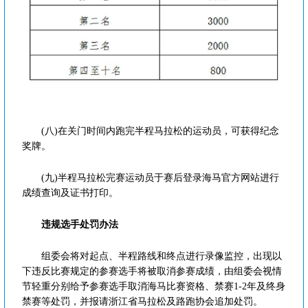
(八)在关门时间内跑完半程马拉松的运动员，可获得纪念
奖牌。
(九)半程马拉松完赛运动员于赛后登录海马官方网站进行
成绩查询及证书打印。
违规选手处罚办法
组委会将对起点、半程路线和终点进行录像监控，出现以
下违反比赛规定的参赛选手将被取消参赛成绩，由组委会视情
节轻重分别给予参赛选手取消海马比赛资格、禁赛1-2年及终身
禁赛等处罚，并报请浙江省马拉松及路跑协会追加处罚。