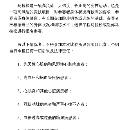
马拉松是一项高负荷、大强度、长距离的竞技运动，也是
一项高风险的竞技项目，对参赛者身体状况有较高的要求，参
赛者应身体健康，有长期参加跑步锻炼或训练的基础。参赛者
应根据自己的身体状况和训练水平，选择半程马拉松或迷你马
拉松进行报名参赛。
有以下情况者，不得参加本次比赛所设各项目比赛，否则
自行承担任何一切后果及法律责任：
1、先天性心脏病和风湿性心脏病患者；
2、高血压和脑血管疾病患者；
3、心肌炎和其他心脏病患者；
4、冠状动脉病患者和严重心律不齐者；
5、血糖过高或过低的糖尿病患者；