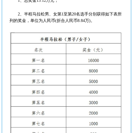
1、总奖金13.12万元；
2、半程马拉松男、女第1至第20名选手分别获得如下表所
列的奖金，单位为人民币(折合人民币8.84万)。