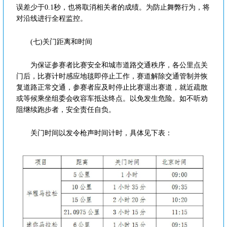
误差少于0.1秒，也将取消相关者的成绩。为防止舞弊行为，将
对沿线进行全程监控。
(七)关门距离和时间
为保证参赛者比赛安全和城市道路交通秩序，各公里点关
门后，比赛计时感应地毯即停止工作，赛道解除交通管制并恢
复道路正常交通，参赛者应及时停止比赛退出赛道，就近疏散
或等候乘坐组委会收容车抵达终点。以免发生危险。如不听劝
阻继续跑步者，安全责任自负。
关门时间以发令枪声时间计时，具体见下表：