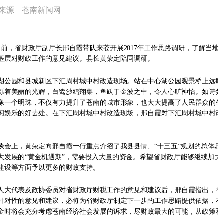
来源：苍南新闻网
前，省财政厅副厅长邢自霞带队来苍开展2017年工作思路调研，了解当
基层对财政工作的意见建议。县长黄荣定陪同调研。
公园和县城新区下汇周村城中村改造现场。站在中心湖公园观景桥上远
烁着美丽的光辉，白鹭沙鸥翔集，鱼跃于金波之中，令人心旷神怡。如诗
像一个明珠，不仅有力提升了苍南的城市形象，也大大提高了人民群众的
闲娱乐的好去处。在下汇周村城中村改造现场，邢自霞对下汇周村城中村
上，黄荣定向邢自霞一行重点介绍了我县县情、“十三五”规划的总体
大发展的“黄金机遇期”，需要投入大量的资金。希望省财政厅能够继续加
建设等方面予以更多的财政支持。
大代表及政协委员对省财政厅财税工作的意见和建议后，邢自霞指出，
针对性的意见和建议，必将为省财政厅制定下一步的工作思路提供依据，
金时将会充分考虑苍南经济社会发展的诉求，尽财政最大的可能，从政策