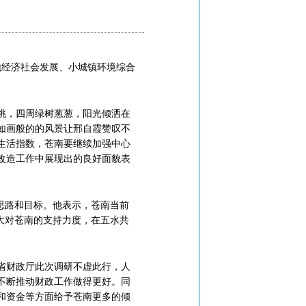
地经济社会发展、小城镇环境综合
眺，四周绿树葱葱，阳光倾洒在
如画般的的风景让邢自霞赞叹不
生活指数，苍南要继续加强中心
改造工作中展现出的良好面貌表
思路和目标。他表示，苍南当前
大对苍南的支持力度，在五水共
省财政厅此次调研不虚此行，人
不断推动财政工作做得更好。同
和资金等方面给予苍南更多的倾