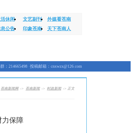
生活休闲
文艺副刊
外媒看苍南
信息公告
印象苍南
天下苍南人
群：214665498 ·投稿邮箱：cnxwzx@126.com
：
苍南新闻网
->
苍南新闻
->
时政新闻
-> 正文
财力保障