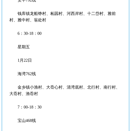
安平792线
钱库镇龙船铮村、柘园村、河西岸村、十二岱村、雅前
村、雅中村、翁处村
6：30-18：00
星期五
1月22日
海湾762线
金乡镇小渔村、大岙心村、清湾底村、北行村、南行村、
大岙村、渔岙村
7：00-18：30
宝山468线