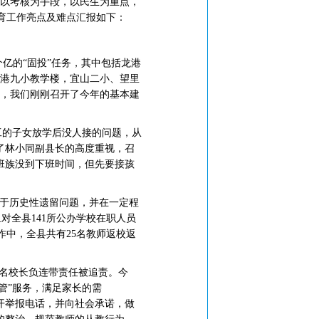
，以考核为手段，以民生为重点，
教育工作亮点及难点汇报如下：
个亿的“固投”任务，其中包括龙港
、龙港九小教学楼，宜山二小、望里
周，我们刚刚召开了今年的基本建
工的子女放学后没人接的问题，从
了林小同副县长的高度重视，召
班族没到下班时间，但先要接孩
属于历史性遗留问题，并在一定程
对全县141所公办学校在职人员
中，全县共有25名教师返校返
2名校长负连带责任被追责。今
管”服务，满足家长的需
开举报电话，并向社会承诺，做