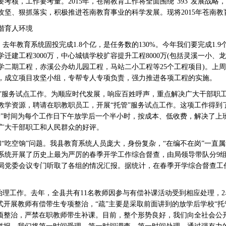
核，工作要考量。2015年，苍南教育工作将全面围绕“393”发展战略
攻坚、狠抓落实，积极推进苍南教育事业的科学发展。现将2015年苍南
谐育人环境
年教育系统固投完成1.8个亿，是任务数的130%。今年我们要完成1.9
中学迁建工程3000万，中心城镇学校扩容提升工程8000万(包括灵溪一小
学二期工程，赤溪公办幼儿园工程，马站二小工程等25个工程项目)。上
，成立项目攻坚小组，专帮专人专项负责，强力推进各项工程的实施。
”服务试点工作。为顺应时代发展，响应百姓呼声，重点解决广大干部职
教学资源，聘请在职教职员工，开展“托管”服务试点工作。这项工作得到
管”时间为每个工作日下午放学后一个半小时，按成本、低收费，解决了上
广大干部职工和人民群众的好评。
“吃空饷”问题。我县教育系统人员庞大，身份复杂，“在编不在岗”一直
系统开展了历史上最为严厉的春季开学工作综合督查，由局领导带队分9组
局党委会议专门听取了各组的情况汇报。据统计，在春季开学综合督查工作
理工作。去年，全县共有11名教师因参与有偿补课活动受到相应处理，
式开展教师有偿带生专项整治，“疏”主要是采取前面讲到的放学后学校“托
专项整治，严禁在职教师带生补课。目前，整个形势良好，我们向全社会公