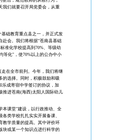
的整治，规范教师的从教行为，
天我们就要召开局党委会，从重
个基础教育重点县之一，并正式发
自赴会。我们将根据“苍南县基础
标准化学校提高到70%、等级幼
均等化”，使70%以上的公办中小
直走在全市前列。今年，我们将继
多的选择。同时，积极鼓励和吸
和乐成寄宿中学签订的协议，加
推进苍南(海西)太阳人国际幼儿
学本课堂”建设，以行政推动、全
级各类学校扎扎实实开展备课、
育教学质量的提高。其中评价环
版块或某一个知识点进行科学的