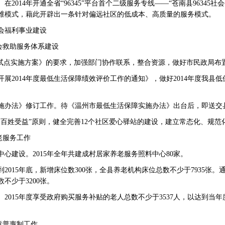
14年开通全省“96345”平台首个二级服务专线——“苍南县96345社
维模式，藉此开辟出一条针对偏远社区的低成本、高质量的服务模式。
会福利事业建设
会救助服务体系建设
点实施方案》的要求，加强部门协作联系，整合资源，做好市民政局布置
2014年度最低生活保障绩效评价工作的通知》，做好2014年度我县
办法》修订工作。待《温州市最低生活保障实施办法》出台后，即送交
姓受益”原则，健全完善12个社区爱心驿站的建设，建立常态化、规范
老服务工作
建设。2015年全年共建成村居家养老服务照料中心80家。
15年底，新增床位数300张，全县养老机构床位总数不少于7935张。
不少于3200张。
015年度享受政府购买服务补贴的老人总数不少于3537人，以达到当年
童普惠制工作