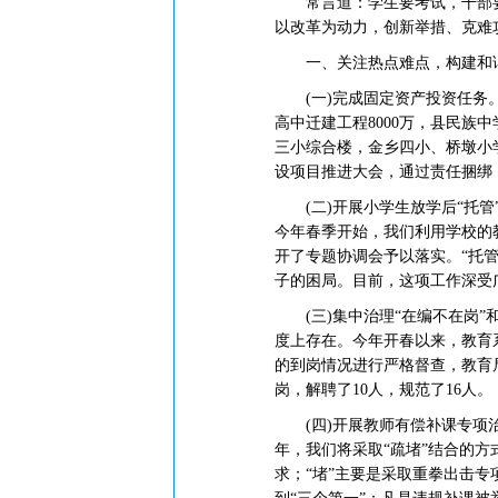
常言道：学生要考试，干部要考
以改革为动力，创新举措、克难
一、关注热点难点，构建和
(一)完成固定资产投资任务。去
高中迁建工程8000万，县民族
三小综合楼，金乡四小、桥墩小
设项目推进大会，通过责任捆绑
(二)开展小学生放学后“托管
今年春季开始，我们利用学校的
开了专题协调会予以落实。“托
子的困局。目前，这项工作深受
(三)集中治理“在编不在岗”和
度上存在。今年开春以来，教育
的到岗情况进行严格督查，教育
岗，解聘了10人，规范了16人。
(四)开展教师有偿补课专项治
年，我们将采取“疏堵”结合的方
求；“堵”主要是采取重拳出击