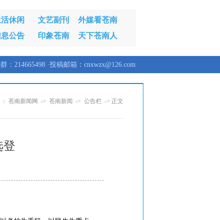
生活休闲
文艺副刊
外媒看苍南
信息公告
印象苍南
天下苍南人
群：214665498 ·投稿邮箱：cnxwzx@126.com
 ：
苍南新闻网
->
苍南新闻
->
公告栏
-> 正文
选登