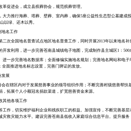
改革促进会，成立县殡葬协会，规范殡葬管理。
力推行海葬、塔葬、壁葬、室内葬，确保5座公益性生态型公墓建成投
还山以绿、还木以秀。
划地名工作
次全国地名普查试点地区地名普查工作，同时开展2013年以来地名补
发利用，进一步完善苍南县城镇电子地图，完成制作县主城区1：500
进一步完善地名数据库；全面修编实施地名规划；完善地名网站和电子
伐；全面推进地名标志设置，完善门牌证的发放。
业发展
会在辖区内对于发展慈善事业的领导组织作用；不断完善村级慈善帮扶
捐，拓展个人小额冠名捐款渠道，扩宽慈善资金来源。
政其他各项工作
工作，切实维护福利企业和残疾职工的权益。加强宣传，不断完善基层
减灾救灾能力水平。建设完善苍南县低收入家庭综合信息平台。提升服务