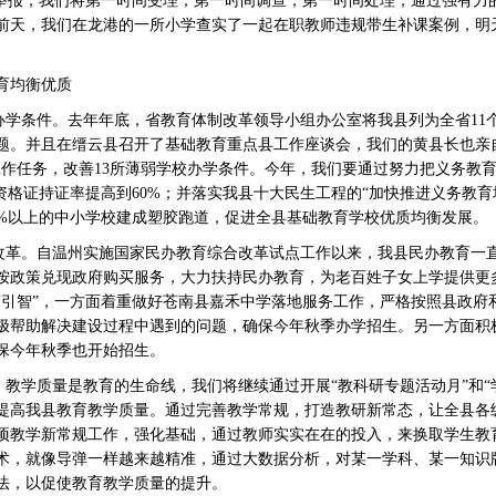
被举报，我们将第一时间受理，第一时间调查，第一时间处理，通过强有力
前天，我们在龙港的一所小学查实了一起在职教师违规带生补课案例，明
育均衡优质
学条件。去年年底，省教育体制改革领导小组办公室将我县列为全省11
问题。并且在缙云县召开了基础教育重点县工作座谈会，我们的黄县长也亲
作任务，改善13所薄弱学校办学条件。今年，我们要通过努力把义务教育
资格证持证率提高到60%；并落实我县十大民生工程的“加快推进义务教育
0%以上的中小学校建成塑胶跑道，促进全县基础教育学校优质均衡发展。
革。自温州实施国家民办教育综合改革试点工作以来，我县民办教育一
按政策兑现政府购买服务，大力扶持民办教育，为老百姓子女上学提供更
商引智”，一方面着重做好苍南县嘉禾中学落地服务工作，严格按照县政府
极帮助解决建设过程中遇到的问题，确保今年秋季办学招生。另一方面积极
保今年秋季也开始招生。
教学质量是教育的生命线，我们将继续通过开展“教科研专题活动月”和“
提高我县教育教学质量。通过完善教学常规，打造教研新常态，让全县各
项教学新常规工作，强化基础，通过教师实实在在的投入，来换取学生教
术，就像导弹一样越来越精准，通过大数据分析，对某一学科、某一知识
法，以促使教育教学质量的提升。