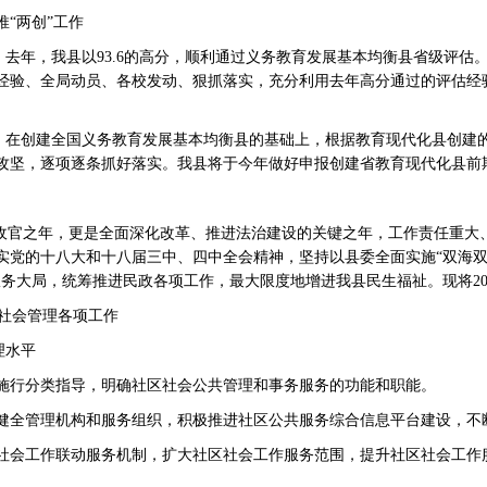
“两创”工作
去年，我县以93.6的高分，顺利通过义务教育发展基本均衡县省级评估
经验、全局动员、各校发动、狠抓落实，充分利用去年高分通过的评估经
在创建全国义务教育发展基本均衡县的基础上，根据教育现代化县创建
力攻坚，逐项逐条抓好落实。我县将于今年做好申报创建省教育现代化县前
的收官之年，更是全面深化改革、推进法治建设的关键之年，工作责任重大
实党的十八大和十八届三中、四中全会精神，坚持以县委全面实施“双海双
服务大局，统筹推进民政各项工作，最大限度地增进我县民生福祉。现将20
社会管理各项工作
理水平
行分类指导，明确社区社会公共管理和事务服务的功能和职能。
全管理机构和服务组织，积极推进社区公共服务综合信息平台建设，不
会工作联动服务机制，扩大社区社会工作服务范围，提升社区社会工作