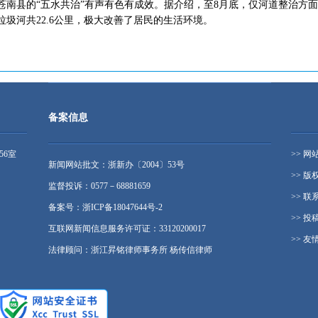
县的“五水共治”有声有色有成效。据介绍，至8月底，仅河道整治方面
垃圾河共22.6公里，极大改善了居民的生活环境。
备案信息
56室
>> 网
新闻网站批文：浙新办〔2004〕53号
>> 版
监督投诉：0577－68881659
>> 联
备案号：浙ICP备18047644号-2
>> 投
互联网新闻信息服务许可证：33120200017
>> 友
法律顾问：浙江昇铭律师事务所 杨传信律师