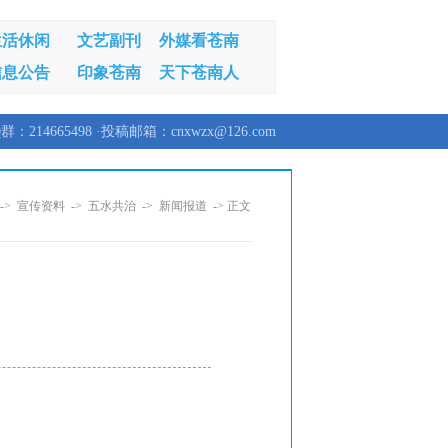
生活休闲
文艺副刊
外媒看苍南
信息公告
印象苍南
天下苍南人
群：214665498 ·投稿邮箱：cnxwzx@126.com
->
宣传资料
->
五水共治
->
新闻报道
-> 正文