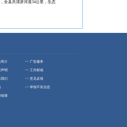
，全县共清淤河道34公里，生态
站简介
>> 广告服务
权声明
>> 工作邮箱
系我们
>> 意见反馈
稿
>> 举报不良信息
情链接