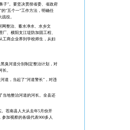
鼻子”。要坚决贯彻省委、省政府
的“五个一”工作方法，明确任
大战役。
河网整治、蓄水净水、水乡文
理厂、横阳支江堤防加固工程、
从工商企业界到学校师生，从妇
圾黑臭河道分别制定整治计划，对
河长。
河道，当起了“河道警长”，对违
了当地整治河道的河长。全县还
实。苍南县人大从去年5月份开
参加视察的各级代表900多人