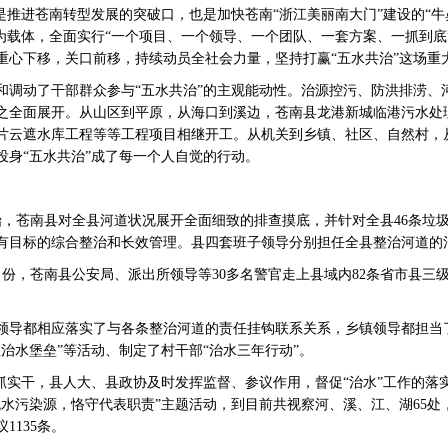
推进苍南转型发展的突破口，也是加快苍南“浙江美丽南大门”建设的“牛
为载体，全面实行“一个项目、一个领导、一个团队、一套方案、一抓到底”
重心下移，关口前移，持续动员全社会力量，坚持打赢“五水共治”这场重
动了干部群众参与“五水共治”的主观能动性。治源控污、防洪排涝、
之全面展开。从山区到平原，从海口到溪边，苍南县龙港新城临港污水处
片云遮水库工程等等工程项目相继开工。从机关到乡镇、社区、自然村，
投身“五水共治”成了每一个人自觉的行动。
苍南县对全县河道状况展开全面细致的排查摸底，并针对全县46条垃
有目标的综合整治和长效管理。县四套班子领导分别担任全县整治河道的
，苍南县公安局、派出所领导等30多名警官走上县域内82条省市县三级
导都相应落实了与各条整治河道的责任挂钩联系关系，乡镇领导都担当
治水堡垒”等活动、制定了村干部“治水三年行动”。
实干，县人大、县政协及时发挥监督、参议作用，督促“治水”工作的落
水污染源，恪守代表职责”主题活动，到目前共视察河、溪、江、湖65处，
1135条。