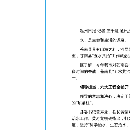
温州日报 记者 庄千慧 通讯员
水，是生命和生活的源泉。
苍南县具有山海之利，河网纵
重，苍南县“五水共治”工作就
据了解，今年我市对苍南县“五水
多时间的奋战，苍南县“五水共治
一。
领导担当，六大工程全铺开
领导的意志和决心，决定干部群
的“顶梁柱”。
县委书记黄寿龙、县长黄荣定
治水工作。黄寿龙明确指出，打
度，坚持“科学治水、生态治水