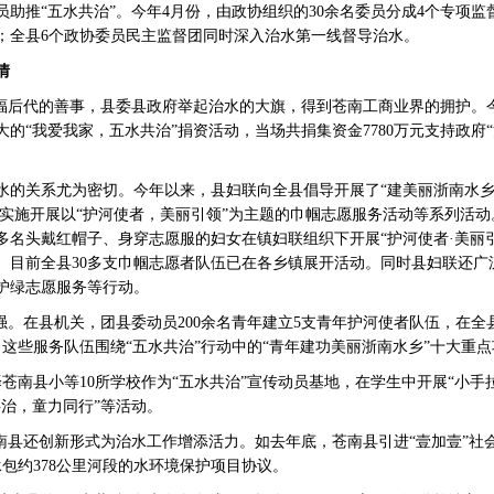
助推“五水共治”。今年4月份，由政协组织的30余名委员分成4个专项监
；全县6个政协委员民主监督团同时深入治水第一线督导治水。
情
后代的善事，县委县政府举起治水的大旗，得到苍南工商业界的拥护。今年
的“我爱我家，五水共治”捐资活动，当场共捐集资金7780万元支持政府
。
关系尤为密切。今年以来，县妇联向全县倡导开展了“建美丽浙南水乡，
，实施开展以“护河使者，美丽引领”为主题的巾帼志愿服务活动等系列活动
多名头戴红帽子、身穿志愿服的妇女在镇妇联组织下开展“护河使者·美丽
。目前全县30多支巾帼志愿者队伍已在各乡镇展开活动。同时县妇联还广
护绿志愿服务等行动。
。在县机关，团县委动员200余名青年建立5支青年护河使者队伍，在全
，这些服务队伍围绕“五水共治”行动中的“青年建功美丽浙南水乡”十大重
南县小等10所学校作为“五水共治”宣传动员基地，在学生中开展“小手
治，童力同行”等活动。
县还创新形式为治水工作增添活力。如去年底，苍南县引进“壹加壹”社
承包约378公里河段的水环境保护项目协议。