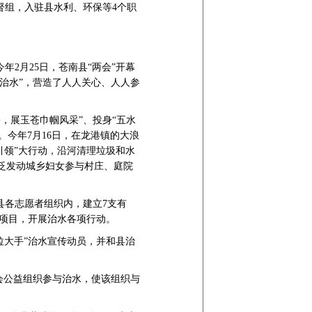
督组，入驻县水利、环保等4个职
2月25日，苍南县“两会”开幕
“治水”，营造了人人关心、人人参
展玉苍巾帼风采”、投身“五水
。今年7月16日，在龙港镇的大浪
引领”大行动，沿河清理垃圾和水
泛发动城乡妇女参与村庄、庭院
县各志愿者组织内，建立7支有
点项目，开展治水各项行动。
拉大手”治水宣传动员，并和县治
会公益组织参与治水，使该组织与