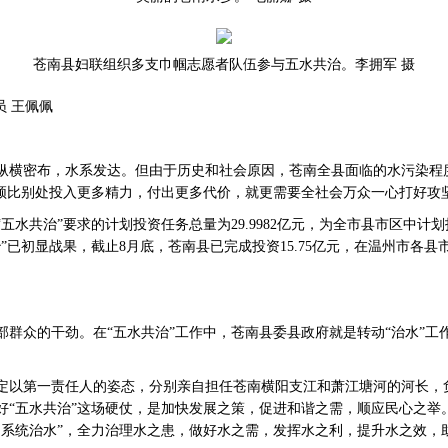
苍南县妇联组织多支巾帼志愿者队伍参与五水共治。李拥军 摄
 王佩佩
横密布，水系发达。但由于历史和社会原因，苍南全县面临的水污染程
必须比别处投入更多精力，付出更多代价，就更需要全社会万众一心打好攻
共治”要求的计划投资任务总量为29.9982亿元，为全市县市区中计
”已初显战果，截止8月底，苍南县已完成投资15.75亿元，在温州市各
众的干劲。在“五水共治”工作中，苍南县委县政府就是转动“治水”工作
以第一责任人的姿态，分别亲自担任苍南横阳支江和萧江塘河的河长，
好“五水共治”这场硬仗，是加快发展之策，促进和谐之需，顺应民心之举
、系统治水”，全力治理水之患，做好水之需，发挥水之利，提升水之效，助