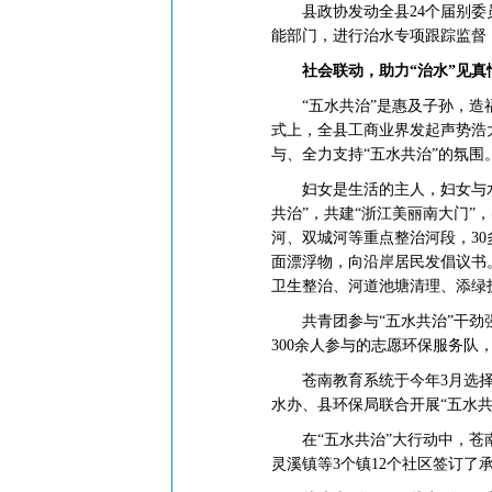
县政协发动全县24个届别委员
能部门，进行治水专项跟踪监督
社会联动，助力“治水”见真
“五水共治”是惠及子孙，造福
式上，全县工商业界发起声势浩大
与、全力支持“五水共治”的氛围
妇女是生活的主人，妇女与水的
共治”，共建“浙江美丽南大门”
河、双城河等重点整治河段，30
面漂浮物，向沿岸居民发倡议书
卫生整治、河道池塘清理、添绿
共青团参与“五水共治”干劲强
300余人参与的志愿环保服务队
苍南教育系统于今年3月选择苍
水办、县环保局联合开展“五水共
在“五水共治”大行动中，苍南
灵溪镇等3个镇12个社区签订了