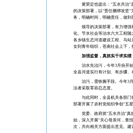
黄荣定也提出：“五水共治”是
的决策部署，以“责任捆绑攻坚”
务，明确时间，明确责任，做到
领导的决策部署，有力增强和调
化、节水社会等治水六大工程随
各乡镇生态河道建设工程、马站
女到青年组织，苍南社会上下，
加强监督，真抓实干求实绩
治水先治污，今年3月份开始，
全县河道实行有计划、有步骤、
治污，需铁腕手段。今年3月份
法者采取零容忍态度。
与此同时，全县机关各部门领
部署开展了农村党组织争创“五星
党委、政府抓“五水共治”真抓
始，深入开展“关心母亲河，查找
次，共向相关方面提出意见、建议