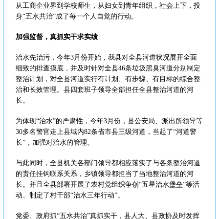
从工商企业界到学校师生，从妇女到青年组织，社会上下，投
身“五水共治”成了每一个人自觉的行动。
加强监督，真抓实干求实绩
治水先治污，今年3月份开始，我县对全县河道状况展开全面
细致的排查摸底，并及时针对全县46条垃圾黑臭河道分别制定
整治计划，对全县河道实行有计划、有步骤、有目标的综合整
治和长效管理。县四套班子领导全部担任全县整治河道的河
长。
为体现“治水”的严肃性，今年3月份，县公安局、派出所领导等
30多名警官走上县域内82条省市县三级河道，当起了“河道警
长”，加强对治水的管理。
与此同时，全县机关各部门领导都相应落实了与各条整治河道
的责任挂钩联系关系，乡镇领导都担当了当地整治河道的河
长。并且全县部署开展了农村党组织争创“五星治水堡垒”等活
动、制定了村干部“治水三年行动”。
党委、政府抓“五水共治”真抓实干，县人大、县政协及时发挥