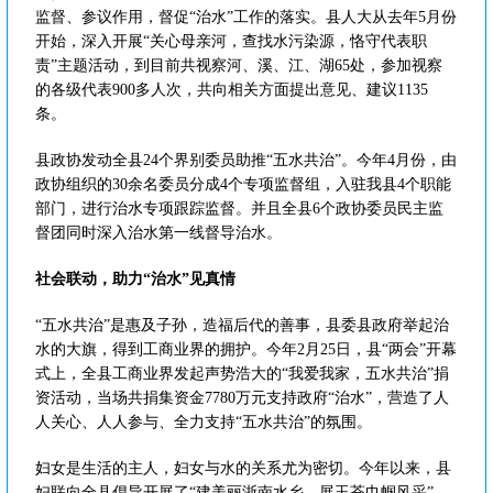
监督、参议作用，督促“治水”工作的落实。县人大从去年5月份
开始，深入开展“关心母亲河，查找水污染源，恪守代表职
责”主题活动，到目前共视察河、溪、江、湖65处，参加视察
的各级代表900多人次，共向相关方面提出意见、建议1135
条。
县政协发动全县24个界别委员助推“五水共治”。今年4月份，由
政协组织的30余名委员分成4个专项监督组，入驻我县4个职能
部门，进行治水专项跟踪监督。并且全县6个政协委员民主监
督团同时深入治水第一线督导治水。
社会联动，助力“治水”见真情
“五水共治”是惠及子孙，造福后代的善事，县委县政府举起治
水的大旗，得到工商业界的拥护。今年2月25日，县“两会”开幕
式上，全县工商业界发起声势浩大的“我爱我家，五水共治”捐
资活动，当场共捐集资金7780万元支持政府“治水”，营造了人
人关心、人人参与、全力支持“五水共治”的氛围。
妇女是生活的主人，妇女与水的关系尤为密切。今年以来，县
妇联向全县倡导开展了“建美丽浙南水乡，展玉苍巾帼风采”、