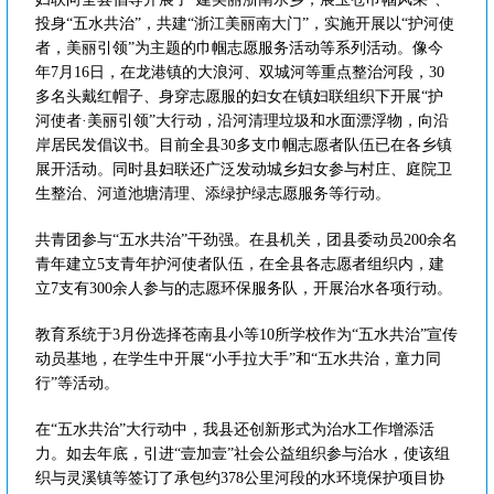
投身“五水共治”，共建“浙江美丽南大门”，实施开展以“护河使
者，美丽引领”为主题的巾帼志愿服务活动等系列活动。像今
年7月16日，在龙港镇的大浪河、双城河等重点整治河段，30
多名头戴红帽子、身穿志愿服的妇女在镇妇联组织下开展“护
河使者·美丽引领”大行动，沿河清理垃圾和水面漂浮物，向沿
岸居民发倡议书。目前全县30多支巾帼志愿者队伍已在各乡镇
展开活动。同时县妇联还广泛发动城乡妇女参与村庄、庭院卫
生整治、河道池塘清理、添绿护绿志愿服务等行动。
共青团参与“五水共治”干劲强。在县机关，团县委动员200余名
青年建立5支青年护河使者队伍，在全县各志愿者组织内，建
立7支有300余人参与的志愿环保服务队，开展治水各项行动。
教育系统于3月份选择苍南县小等10所学校作为“五水共治”宣传
动员基地，在学生中开展“小手拉大手”和“五水共治，童力同
行”等活动。
在“五水共治”大行动中，我县还创新形式为治水工作增添活
力。如去年底，引进“壹加壹”社会公益组织参与治水，使该组
织与灵溪镇等签订了承包约378公里河段的水环境保护项目协