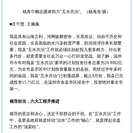
钱库巾帼志愿者助力“五水共治”。（杨海东/摄）
■庄千慧 王佩佩
我县具有山海之利，河网纵横密布，水系发达。但由于历史和
社会原因，全县面临的水污染程度严重，防洪排涝任务长期繁
重，我县“五水共治”工作就必须比别处投入更多精力，付出更
多代价，就更需要全社会万众一心打好攻坚战。据了解，温州
市今年对我县“五水共治”要求的计划投资任务总量为29.9982亿
元，为全市县市区中计划投资量最大的县份。而经过半年多时
间的奋战，我县“五水共治”已初显战果，截止8月份，我县已完
成投资15.75亿元，在温州市各县市区排名中，投资绝对量全市
第一。
领导担当，六大工程齐推进
领导的意志和决心，决定干部群众的干劲。在“五水共治”工作
中，县委县政府就是转动“治水”工作的“轴心”，就是撑起全盘
工作的“顶梁柱”。