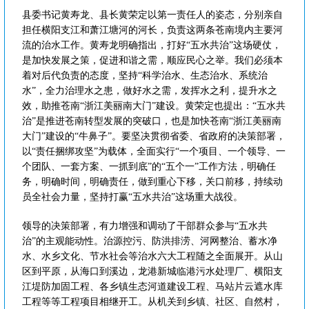
县委书记黄寿龙、县长黄荣定以第一责任人的姿态，分别亲自
担任横阳支江和萧江塘河的河长，负责这两条苍南境内主要河
流的治水工作。黄寿龙明确指出，打好“五水共治”这场硬仗，
是加快发展之策，促进和谐之需，顺应民心之举。我们必须本
着对后代负责的态度，坚持“科学治水、生态治水、系统治
水”，全力治理水之患，做好水之需，发挥水之利，提升水之
效，助推苍南“浙江美丽南大门”建设。黄荣定也提出：“五水共
治”是推进苍南转型发展的突破口，也是加快苍南“浙江美丽南
大门”建设的“牛鼻子”。要坚决贯彻省委、省政府的决策部署，
以“责任捆绑攻坚”为载体，全面实行“一个项目、一个领导、一
个团队、一套方案、一抓到底”的“五个一”工作方法，明确任
务，明确时间，明确责任，做到重心下移，关口前移，持续动
员全社会力量，坚持打赢“五水共治”这场重大战役。
领导的决策部署，有力增强和调动了干部群众参与“五水共
治”的主观能动性。治源控污、防洪排涝、河网整治、蓄水净
水、水乡文化、节水社会等治水六大工程随之全面展开。从山
区到平原，从海口到溪边，龙港新城临港污水处理厂、横阳支
江堤防加固工程、各乡镇生态河道建设工程、马站片云遮水库
工程等等工程项目相继开工。从机关到乡镇、社区、自然村，