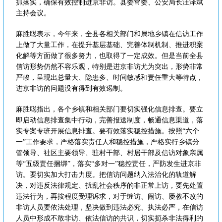
抓落实，确保有效控制进京非访。县委常委、公安局长汪泽斌
主持会议。
麻胜聪表示，今年来，全县各相关部门和属地乡镇在信访工作
上做了大量工作，在提升基层基础、完善体制机制、推进积案
化解等方面做了很多努力，也取得了一定成效。但是当前全县
信访形势仍然不容乐观，特别是进京非访尤为突出，形势非常
严峻，呈现出总量大、隐患多、时间敏感和责任重大等特点，
进京非访的问题没有得到有效遏制。
麻胜聪指出，各个乡镇和相关部门要切实强化信息排查。要立
即启动信息排查集中行动，完善报送制度，畅通信息渠道，落
实专案专班开展信息排查。要有效落实稳控措施。按照“六个
一”工作要求，严格落实责任人和稳控措施，严格实行乡镇分
管领导、社区主要领导、驻村干部、村居干部及信访对象亲属
等“五级责任捆绑”，落实“多对一”稳控责任，严防发生进京非
访。要切实加大打击力度。把信访问题纳入法治化的轨道解
决，对违反法律规定、扰乱社会秩序的非正常上访，要先处置
违法行为，再按程度受理诉求，对于缠访、闹访、屡教不改的
非访人员要依法处理，坚决做到违法必究、执法必严，在信访
人员中形成不敢非访、依法信访的共识，切实扼杀非法得利的