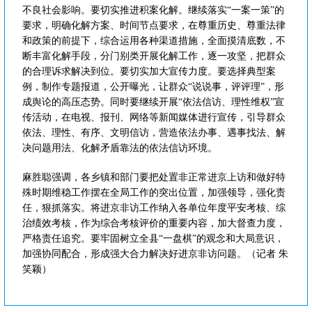
不良社会影响。要切实推进积案化解。继续落实“一案一策”的
要求，明确化解方案、时间节点要求，在尊重历史、尊重法律
和政策的前提下，综合运用各种渠道措施，全面摸清底数，不
断丰富化解手段，分门别类开展化解工作，逐一攻坚，把群众
的合理诉求解决到位。要切实加大宣传力度。要选择典型案
例，制作专题报道，公开曝光，让群众“说说事，评评理”，形
成舆论的高压态势。同时要继续开展“依法信访、理性维权”宣
传活动，在电视、报刊、网络等新闻媒体进行宣传，引导群众
依法、理性、有序、文明信访，营造依法办事、遇事找法、解
决问题用法、化解矛盾靠法的依法信访环境。
麻胜聪强调，各乡镇和部门要把处置非正常进京上访和做好特
殊时期维稳工作摆在全局工作的突出位置，加强领导，强化责
任，狠抓落实。将进京非访工作纳入各单位年度平安考核、综
治绩效考核，作为综合考核评价的重要内容，加大督查力度，
严格责任追究。要牢固树立全县“一盘棋”的观念和大局意识，
加强协同配合，形成强大合力解决好进京非访问题。（记者 朱
笑颖）