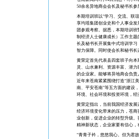
50余名异地商会会长及秘书长
本期培训班以“学习、交流、联
享均瑶集团创业史和个人事业发
团参观考察。据悉，本期培训班
制经济人士健康成长）工作主题
长及秘书长开展集中式培训学习
智力保障。同时使会长和秘书长
黄荣定首先代表县四套班子向本
灵、山水兼利、资源丰富、潜力
的企业家。能够将异地商会负责
近年来苍南紧紧围绕打造“浙江美
南、平安苍南”等五方面的建设，
环境、社会环境和投资环境，经
黄荣定指出，当前我国经济发展
经济环境变化带来的压力，苍商
业创新，促进企业的转型升级。
精神新状态，企业家要有信心，
“青青子衿，悠悠我心。但为君