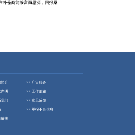
在外苍商能够富而思源，回报桑
站简介
>> 广告服务
权声明
>> 工作邮箱
系我们
>> 意见反馈
稿
>> 举报不良信息
情链接