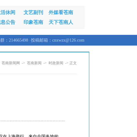
生活休闲
文艺副刊
外媒看苍南
信息公告
印象苍南
天下苍南人
群：214665498 ·投稿邮箱：cnxwzx@126.com
：
苍南新闻网
->
苍南新闻
->
时政新闻
-> 正文
会议在上海举行，来自全国各地的