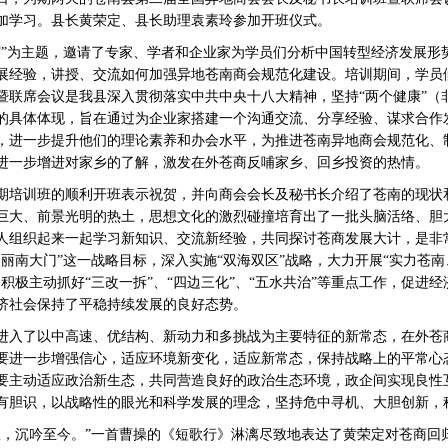
参加学习。县长黄荣定、县长助理袁素玲参加开班仪式。
谊”为主题，邀请了专家、学者和企业家为学员们分析中国转型经济发展形
展经验，讲授、交流如何加强异地苍南商会规范化建设。培训期间，学员
暨联席会议是我县深入贯彻落实中共中央十八大精神，坚持“两个健康”（
的具体体现，旨在通过为企业家搭建一个沟通交流、分享经验、谋求合作
，进一步提升他们的理论素养和办会水平，为推进苍南异地商会规范化、
进一步增进对家乡的了解，激发在外苍商反哺家乡、回乡投资的热情。
期培训班的顺利开班表示祝贺，并向商会会长及秘书长介绍了苍南的现状
巨大、前景光明的热土，思想文化的激烈碰撞培育出了一批头脑活络、胆
人组织起来一起学习新知识、交流新经验，共同探讨苍商发展大计，是非
丽南大门”这一战略目标，深入实施“双海双区”战略，大力开展“实力苍
积极主动抓好“三改一拆”、“四边三化”、“五水共治”等重点工作，促进
济社会保持了平稳持续发展的良好态势。
进入了以中高速、优结构、新动力和多挑战为主要特征的新常态，在外苍
要进一步增强信心，适应环境新变化，适应新常态，保持战略上的平常心
要主动适应政治新生态，共同营造良好的政治生态环境，政企间实现良性
有胆识，以战略性的眼光和科学发展的理念，坚持危中寻机、大胆创新，
故，沉吟至今。”一首曹操的《短歌行》淋漓尽致地表达了黄荣定对苍商回