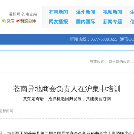
苍南新闻
温州新闻
视频新闻
温州网·苍南支站
网友播报
国内国际
新闻专题
·新闻热线：0577-68881655 ·通讯QQ
当前位置：
您当前的位置 
苍南异地商会负责人在沪集中培训
黄荣定寄语：抢抓机遇回归发展，共建美丽苍南
南新闻网
13日，为期两天的苍南县第二届全国异地商会会长及秘书长培训班暨联席