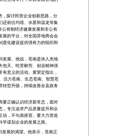
势，探讨民营企业创新思路，分
们还前往均瑶、水星和温龙等集
非公有制经济健康发展和非公有
发展的平台，对全国异地商会会
制度化建设提供强有力的组织和
和发展。他说，苍南是块人杰地
大包天、吃苦耐劳、创业精神强
常有意义的活动。黄荣定指出，
南、活力苍南、生态苍南、智慧苍
经济转型升级，持续改善全县政务
商要正确认识经济新常态，面对
态，专注追求产品质量提升和企
互动，不勾肩搭背。要大力营造
科学谋划企业的发展之路。
归发展的渴望。他表示，苍南正