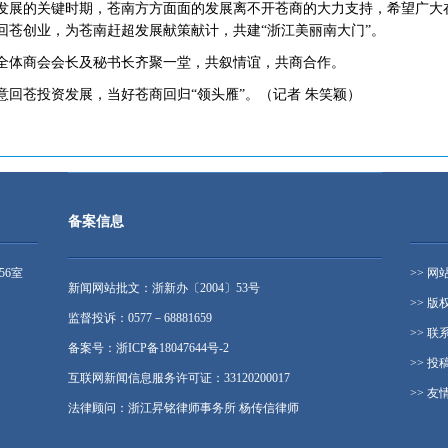
发展的关键时期，苍南方方面面的发展离不开苍商的大力支持，希望广大
回苍创业，为苍南赶超发展献策献计，共建“浙江美丽南大门”。
全体商会会长及秘书长齐聚一堂，共叙情谊，共商合作。
回苍投资发展，当好苍商回归“领头雁”。（记者 朱笑颖）
备案信息
56室
>> 网
新闻网站批文：浙新办〔2004〕53号
>> 版
监督投诉：0577－68881659
>> 联
备案号：浙ICP备18047644号-2
>> 投
互联网新闻信息服务许可证：33120200017
>> 友
法律顾问：浙江昇铭律师事务所 杨传信律师