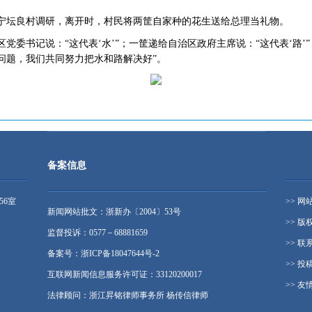
西南宁坛良村调研，离开时，村民将两筐自家种的花生送给总理当礼物。
党委书记说：“这代表‘水’”；一筐递给自治区政府主席说：“这代表‘路’
问题，我们共同努力把水和路解决好”。
备案信息
56室
>> 网
新闻网站批文：浙新办〔2004〕53号
>> 版
监督投诉：0577－68881659
>> 联
备案号：浙ICP备18047644号-2
>> 投
互联网新闻信息服务许可证：33120200017
>> 友
法律顾问：浙江昇铭律师事务所 杨传信律师