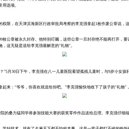
常用选项。
公章的权限，在天津滨海新区行政审批局考察的李克强拿起1枚作废公章说，
109枚公章被永久封存。他特别叮嘱，这些公章一旦封存绝不能再打开，
施，这无疑是送给李克强最解意的“礼物”。
吗？”5月30日下午，李克强在八一儿童医院看望孤残儿童时，与9岁小女
拿起来：“爷爷，你喜欢就送给你吧。”李克强愉快地收下了孩子的“礼物”
术学院的桑力猛同学将参加技能大赛的获奖零件作品送给总理。李克强仔细端
，学好技术，就有了走遍天下都不怕的本事，这是一辈子都打不破的铁饭