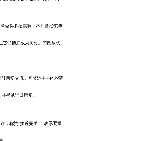
这章做得多结实啊，不知曾经束缚
要让它们彻底成为历史。简政放权
孩轩轩亲切交流，夸奖她手中的彩笔
，并祝她早日康复。
详，称赞“接近完美”，表示要摆
碗。