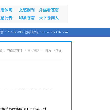
生活休闲
文艺副刊
外媒看苍南
信息公告
印象苍南
天下苍南人
群：214665498 ·投稿邮箱：cnxwzx@126.com
置 ：
苍南新闻网
->
国内国际
->
国内
-> 正文
作相关最好能体现工作成果；对