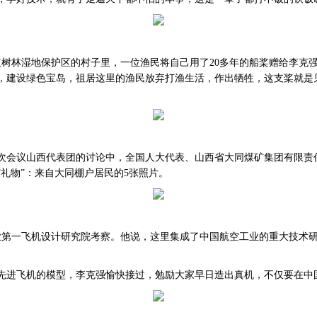
港红树林湿地保护区的村子里，一位渔民将自己用了20多年的船桨赠给李克
，建设绿色宝岛，祖居这里的渔民放弃打渔生活，作出牺牲，这支桨就是
二次会议山西代表团的讨论中，全国人大代表、山西省大同煤矿集团有限责
礼物”：来自大同棚户居民的5张照片。
工业第一飞机设计研究院考察。他说，这里集成了中国航空工业的重大技术
先进飞机的模型，李克强愉快接过，勉励大家早日造出真机，不仅要在中