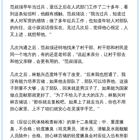
范叔须早年当过兵，退伍之后在人武部门工作了二十多年，看
到这条短信时，他颇有感触。范叔须说：“我当过兵，知道过
来人对军营的感情；做了多年征兵工作，也知道年轻人对部队
的向往。这小孩说话很实在。见过几次后，觉得他心很定，人
又上进，就想帮他。”
几次沟通之后，范叔须还特地找来了村干部。村干部和村民是
同一个地方的，有的还是老邻居，“说起来亲分，让村干部去
和他父亲聊，会更有用的。”范叔须说。
几次之后，林魁兴态度终于有了改变。“后来我也想通了。我
没有能力培养言储，如果他去部队了，部队可以培养他。这孩
子胆量不大够，去了部队，回来就是男汉子了。如果能为国家
做点贡献那就更好了。”为了不给儿子太大的压力，林魁兴对
林言储说：“那你就去复检吧。如果上了就去当兵，你也不用
担心家里。上不了咱们就安心在灵溪学手艺。”
在《应征公民体格检查标准》的第十二条规定：中、重度腋
臭，不合格；轻度腋臭（坦克乘员、潜水员、潜艇及水面舰艇
人员除外）合格。担心林言储的轻度腋臭会对应征入伍有所影