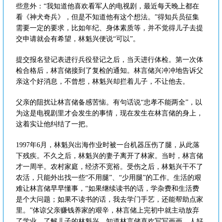
些意外：“我知道他喜欢看军人的电视剧，最近每天晚上都在
看《神犬奇兵》，但是不知道他有这个想法。”得知兵员征集
需要一定的要求，比如年纪、身体素质等，并不觉得儿子去提
交申请就会有希望，林魁兴便说“可以”。
提交报名登记表进行兵役登记之后，当天进行体检。第一次体
检合格后，林言储接到了复检的通知。林言储兴冲冲地告诉父
亲这个好消息，不曾想，林魁兴却拦着儿子，不让他去。
父亲的阻扰让林言储备感苦恼。有句话说“忠孝不能两全”，以
为这是电视剧里才会发生的事情，现在发生在林言储的身上，
这着实让他纠结了一把。
1997年6月，林魁兴出海作业时被一台机器压伤了腿，从此落
下残疾。不久之后，林魁兴的妻子离开了林家。当时，林言储
才一周半。农村家庭，经济不宽裕。受伤之后，林魁兴干不了
农活，只能外出找一些“不用腿”、“少用腿”的工作。生活的艰
难让林言储早早懂事，“如果继续读书的话，学杂费和生活费
是个大问题；如果不读书的话，我去学门手艺，还能帮助点家
里。”体谅父亲赚钱养家的艰辛，林言储上完初中就主动放弃
了学业。了解儿子的林魁兴，知道林言储喜欢写写画画，人好