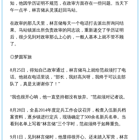
知，他因学历证明不规范，在政审方面存在一些问题。当天下
午一点半，林言储从灵溪赶回马站。
在政审的那几天里，林言储每天一个电话打去派出所询问结
果。马站镇派出所负责政审的同志说，重新递交了学历证明
后，很少见到对政审那么上心的，一般人基本上就不管不顾
了。
◎梦圆军旅
8月25日，得知自己政审通过，林言储马上就给范叔须打了电
话。他就在电话里说，“部长，我好高兴呀，我终于可以去部
队了，真是太谢谢你了！”
“我也很开心呐，他一直坚持都没有放弃。”范叔须对记者说。
8月28日，全县2014年度定兵工作会议召开，检查入伍新兵档
案资料，逐乡镇进行定兵，现场确定了500余名新兵名单。当
看到名单上写着“林言储”三个字时，范叔须终于如释重负。
9月1日，见到林言储时，他显得很开心。还未踏入军营，林言