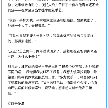
静，做事细致有耐心，便托人给儿子找了一份在他看来还不错
的活——在牌匾店当学徒学雕花手艺。
“我爸一手带大我。平时在家里我还能照顾他。如果我走了，
他就一个人了，会很孤单。”
“可是如果我不能去当兵的话，我就永远不知道当兵是怎样
的，那得多遗憾。”
“反正只是去两年，两年后就回来了。趁着现在爸爸的身体还
可以，为什么不去！”
那几天，林言储的脑子里突然出现了很多个林言储，对他说着
不同的话。“我觉得我说服不了我爸，我想去镇里找领导，希
望他们能帮我做我爸的思想工作。”多方联系下，林言储得到
了范叔须的联系方式。“我不敢打电话，怕部长不会接，也怕
自己说话的时候会紧张、说话错，想来想去就给他发了短
信。”
◎好事多磨