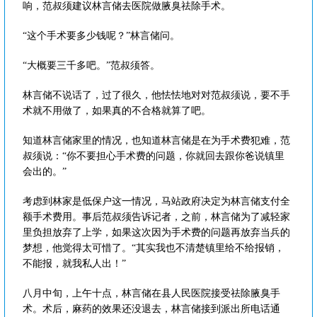
响，范叔须建议林言储去医院做腋臭祛除手术。
“这个手术要多少钱呢？”林言储问。
“大概要三千多吧。”范叔须答。
林言储不说话了，过了很久，他怯怯地对对范叔须说，要不手
术就不用做了，如果真的不合格就算了吧。
知道林言储家里的情况，也知道林言储是在为手术费犯难，范
叔须说：“你不要担心手术费的问题，你就回去跟你爸说镇里
会出的。”
考虑到林家是低保户这一情况，马站政府决定为林言储支付全
额手术费用。事后范叔须告诉记者，之前，林言储为了减轻家
里负担放弃了上学，如果这次因为手术费的问题再放弃当兵的
梦想，他觉得太可惜了。“其实我也不清楚镇里给不给报销，
不能报，就我私人出！”
八月中旬，上午十点，林言储在县人民医院接受祛除腋臭手
术。术后，麻药的效果还没退去，林言储接到派出所电话通