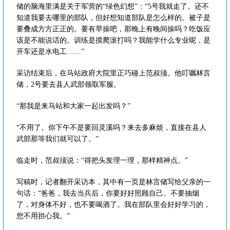
储的脑海里满是关于军营的“绿色幻想”：“5号我就走了。还不
知道我要去哪里的部队，但好想知道部队是怎么样的。被子是
要叠成方方正正的。要有早操吧，那晚上有晚间操吗？吃饭应
该是不能说话的。训练是摸爬滚打吗？我能学什么专业呢，是
开车还是水电工……”
采访结束后，在马站政府大院里正巧碰上范叔须。他叮嘱林言
储，2号要去县人武部领取军服。
“那我是来马站和大家一起出发吗？”
“不用了。你下午不是要回灵溪吗？来去多麻烦，直接在县人
武部那等我们就可以了。”
临走时，范叔须说：“得把头发理一理，那样精神点。”
写稿时，记者翻开采访本，其中有一页是林言储写给父亲的一
句话：“爸爸，我去当兵后，你要好好照顾自己。不要抽烟
了，对身体不好，也不要喝酒了。我在部队里会好好学习的，
您不用担心我。”