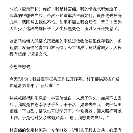
队长（应为部长）你好！我是林言储。我的情况您都知道了，
我真的很想去当兵，虽然不知道军营里面如何。最多进去后悔
几年，我既然去我也不怕。如果不能去我会后悔一辈子！因为
人生少了这段光辉日子！人生黯然失色。所以队长拜托您了。
这是马站镇人武部长范叔须的手机短信收信箱里保存着的一条
短信，发短信的青年叫林言储，今年19岁，马站雾城人，人长
得有些瘦，说话文气。
◎思来想去
今天7月份，我县夏季征兵工作拉开序幕。村干部挨家挨户通
知适龄男青年，“征兵啦！”
从叔叔那得到消息后，林言储独自一人想了许久：如果不去当
兵，我就是在苍南学学手艺，干干活；如果去当兵，去部队里
锻炼一下自己，部队也可以学开车、学修机器，回来照样可以
工作。于是他对父亲林魁兴说：“爸，我想要去当兵。”
林言储的父亲林魁兴，今年41岁，听到儿子想去当兵，心里有