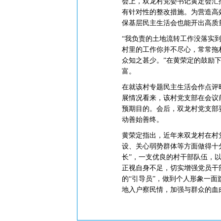
会上，双龙村党委书记黄定会汇
有针对性的整改措施。为营造高
保基层民主生活会也能开出高质
“我负责的土地流转工作没落实到
村里的工作你并不尽心，常常拖
众知之甚少。”在黄荣定的鼓励
富。
在就该村专题民主生活会作点评
展情况看来，该村党支部在会议前
预期目的。会后，双龙村党支部
动善始善终。
黄荣定指出，近年来双龙村在村
设、关心弱势群体等方面做得十
长”，一支优良的村干部队伍，
正视自身不足，切实增强党员干
的“引导员”，做到个人形象一
地入户察民情，加强与群众的血