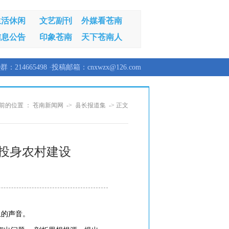
生活休闲
文艺副刊
外媒看苍南
信息公告
印象苍南
天下苍南人
群：214665498 ·投稿邮箱：cnxwzx@126.com
前的位置 ：
苍南新闻网
->
县长报道集
-> 正文
投身农村建设
上的声音。