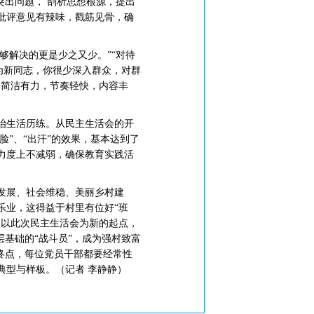
突出问题， 剖析思想根源，提出
批评意见有辣味，戳筋见骨，确
够解决的更是少之又少。”“对待
为新同志，你很少深入群众，对群
会简洁有力，节奏轻快，内容丰
治生活历练。从民主生活会的开
脸”、“出汗”的效果，基本达到了
力度上不减弱，确保教育实践活
发展、社会维稳、美丽乡村建
乐业，这得益于村里有位好“班
够以此次民主生活会为新的起点，
基础的“战斗员”，成为强村致富
终点，每位党员干部都要经常性
典型与样板。（记者 李静静）