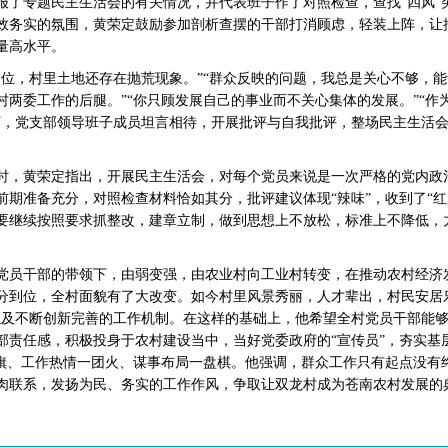
报了专题民主生活会的有关情况，并代表班子作了对照检查，查找“四风”
效务实的氛围，黄荣定鼓励参加剖析查摆的干部打消顾虑，轻装上阵，让
量高水平。
位，村里土地还存在抛荒现象。”“群众反映的问题，我总是关心不够，能
村两委工作的后腿。”“你只顾发展自己的事业而不关心集体的发展。”“作
下，党支部领导班子成员坦言相待，开展批评与自我批评，整场民主生活
时，黄荣定指出，开展民主生活会，对每个党员来说是一次严格的党内政
期准备充分，对照检查材料恰如其分，批评建议体现“辣味”，收到了“红
要继续按照要求抓整改，建章立制，做到思想上不放松，标准上不降低，
党员干部的带领下，由弱变强，由农业村向工业村转变，在推动农村经济
分到位，全村面貌有了大改变。如今村里风景秀丽，人才辈出，村民安居
以及不断创新完善的工作机制。在这样的基础上，他希望全村党员干部能
部责任感，积极投身于农村建设当中，当好党委政府的“宣传员”，夯实基层
面旗、工作热情一团火、谋事布局一盘棋。他强调，群众工作只有起点没有
肉联系，发扬为民、务实的工作作风，争取让双龙村成为苍南农村发展的