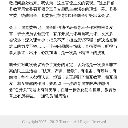
敢把问题揪出来。我认为，这是官僚主义的表现。”这是日前
县教育局党委召开领导班子专题民主生活会的现场一幕。县委
常委、统战部长、县委第七督导组组长胡长虹等出席会议。
会上，局党委书记、局长叶信迪代表领导班子作对照检查发
言，班子成员认领责任，有序开展批评与自我批评。发文多，
会议多；深入课堂少；把关不严；担当意识不强；解决热点和
难点的力度不够……一连串问题颇带辣味，直指要害，听得当
事人脸红，出汗，心跳加速，是一次真正精神上的洗礼。
胡长虹对此次会议给予了充分的肯定，认为这是一次质量非常
高的民主生活会，“认真、严肃、活泼”，有准备，有辣味，有
触动，每个人都很认真、坦诚，真正起到了相互教育、相互启
发、相互警醒的作用，并希望下一步教育局在解决理想信
念“总开关”问题上有所突破，在进一步强化使命担当、教育改
革上有所突破。（通讯员 谢周瑜）
Copyright2005 - 2012 Tencent. All Rights Reserved