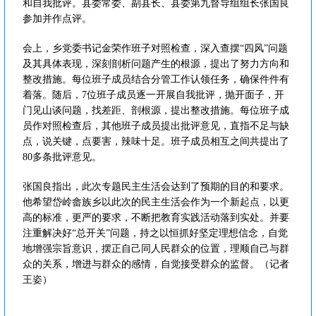
和自我批评。县委常委、副县长、县委第九督导组组长张国良
参加并作点评。
会上，乡党委书记金荣作班子对照检查，深入查摆“四风”问题
及其具体表现，深刻剖析问题产生的根源，提出了努力方向和
整改措施。每位班子成员结合分管工作认领任务，确保件件有
着落。随后，7位班子成员逐一开展自我批评，抛开面子，开
门见山谈问题，找差距、剖根源，提出整改措施。每位班子成
员作对照检查后，其他班子成员提出批评意见，直指不足与缺
点，说关键，点要害，辣味十足。班子成员相互之间共提出了
80多条批评意见。
张国良指出，此次专题民主生活会达到了预期的目的和要求。
他希望岱岭畲族乡以此次的民主生活会作为一个新起点，以更
高的标准，更严的要求，不断把教育实践活动落到实处。并要
注重解决好“总开关”问题，持之以恒抓好坚定理想信念，自觉
地增强宗旨意识，摆正自己同人民群众的位置，理顺自己与群
众的关系，增进与群众的感情，自觉接受群众的监督。（记者
王姿）