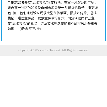
巾帼志愿者开展“五水共治”宣传行动。在宜一河滨公园广场，
来自宜一社区的20多位巾帼志愿者统一头戴红色帽子、身穿绿
色T恤，他们通过设立现场大型宣传板画、播放宣传片、悬挂
横幅、赠送宣传品、发放宣传单等形式，向沿河居民群众宣
传“五水共治”的意义，普及节水理念技能和不乱排污水等相关
知识。（爱选 江飞/摄）
Copyright2005 - 2012 Tencent. All Rights Reserved