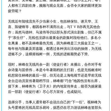
黄宗泽、吴卓羲、萧正楠、陈展鹏等跃上一线小生之列，每个
人都有三四剧在身，频频与观众见面，会否令大家的眼球更加
疲劳呢？
无线近年陆续流失不少当家小生，包括林保怡、谢天华、王
喜、陈键锋等，都因各种不满而出走，与T V B亦再无其他合
作；虽然马德钟、马浚伟等仍以部头形式演出剧集，但已不属
于“亲生仔”，无线也没辟出最黄金的剧集时段给他们。多名小
生离巢，都不及林峰最伤无线，因为林峰是三大掘金王之一，
每年他与陈豪及郑嘉颖，都透过各种演出活动的抽佣，为无线
进账不少，这棵摇钱树一倒，无线的进账额势必下滑。
现时，林峰在无线尚余一剧《使徒行者》未播出，合作对手有
佘诗曼与苗侨伟，本是今年暑期档的主打剧，也是无线瞅准时
机想留住林峰的最后一招，但无论是上海电视节还是早前无线
全台总动员宣传暑期档节目，林峰都“巧合”地因伤没有出席，
接下来，林峰将为《卫子夫》的内地宣传奔走，能否为娘家最
后一部剧《使徒行者》尽心尽力宣传，也成疑问。
选择分手，当事人通常都不会说出自己的“下一任”。视林峰为
头号爱将的无线高层乐易玲，据悉仍在尽力游说林峰改签部头