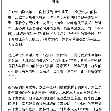
林峰
在TVB拍剧15年，一向被视为“亲生儿子”、“金蛋艺人”的林
峰，2012年大热失落视帝大奖一事，对他的打击似乎确实沉
重。眼看众多无线小生花旦北上淘金，林峰也跃跃欲试，故近
年一直盛传他会自组公司外闯发展，萌生离巢念头。前日(8月4
日)，林峰出席Now TV新剧《大汉贤后卫子夫》的宣传时，终
于开腔证实与无线已于7月底满约，并表示希望在音乐事业上
大展拳脚。
这是继近年的谢天华、马浚伟、林保怡、王喜等优质小生相约
离巢后，无线再次痛失大将，“亲生儿子”当中，具有王牌收视
号召力与掘金力的仅余郑嘉颖、陈豪两人，近年跃升一梯队的
小生则仅有马国明、黄宗泽、吴卓羲、陈展鹏、萧正楠等寥寥
几位。
连高层的头号爱将、戏剧科监制们最爱翻牌子的帅哥、为艺员
部年赚N桶金的掘金王也心淡离去。林峰本人在前日记者会上
曾作出解画，但真正原因往往不在这些冠冕堂皇、好来好去的
说辞中。南都记者通过对林峰的点滴经历、在受访中的言辞尝
试作出分析与推测。而林峰出走，对其本人及TV B将有什么实