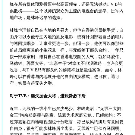
峰在所有媒体预测投票中都高票领先，还是无法撼动T V B的
票数榜———这个以师奶观众为主流的电视台的选举。进军内
地市场，是林峰迟早的选择。
林峰也理解自己在内地的号召力，但他在香港仍属抢手货，自
由身可以令他专注内地拍剧及电影，或有计划部署自己的唱片
与巡回演唱会，让事业更进一步。但退一步，他仍可以像那些
前赴后继离巢的小生花旦一样，与无线签下部头合约，一年只
接一部娘家剧，维持自己在香港电视圈的人气，就如马浚伟、
马德钟、郭晋安等。“非亲生仔”对拿奖不但没障碍，也许会更
吃香，与T V B只有部头约的黎耀祥就是最佳案例。如今，林
峰可以在香港与内地展开他的自由切换模式，进可攻，退可
守，实属有得无失之举。
对于TVB：痛失掘金大将，进账势必下滑
近年，无线的一线小生已买少见少。林峰走后，“无线三大掘
金王”尚余郑嘉颖与陈豪。陈豪为求家庭安稳，已经续约；不
过郑嘉颖在内地电视圈也十分吃香，亦已放风约满后有意回复
自由身，很有可能步林峰后尘离巢。无线近年已催谷马国明、