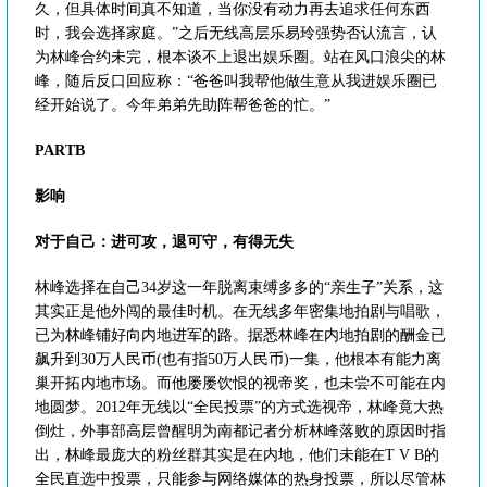
久，但具体时间真不知道，当你没有动力再去追求任何东西
时，我会选择家庭。”之后无线高层乐易玲强势否认流言，认
为林峰合约未完，根本谈不上退出娱乐圈。站在风口浪尖的林
峰，随后反口回应称：“爸爸叫我帮他做生意从我进娱乐圈已
经开始说了。今年弟弟先助阵帮爸爸的忙。”
PARTB
影响
对于自己：进可攻，退可守，有得无失
林峰选择在自己34岁这一年脱离束缚多多的“亲生子”关系，这
其实正是他外闯的最佳时机。在无线多年密集地拍剧与唱歌，
已为林峰铺好向内地进军的路。据悉林峰在内地拍剧的酬金已
飙升到30万人民币(也有指50万人民币)一集，他根本有能力离
巢开拓内地巿场。而他屡屡饮恨的视帝奖，也未尝不可能在内
地圆梦。2012年无线以“全民投票”的方式选视帝，林峰竟大热
倒灶，外事部高层曾醒明为南都记者分析林峰落败的原因时指
出，林峰最庞大的粉丝群其实是在内地，他们未能在T V B的
全民直选中投票，只能参与网络媒体的热身投票，所以尽管林