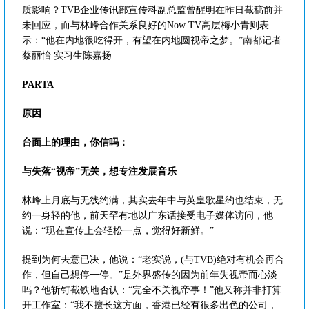
质影响？TVB企业传讯部宣传科副总监曾醒明在昨日截稿前并
未回应，而与林峰合作关系良好的Now TV高层梅小青则表
示：“他在内地很吃得开，有望在内地圆视帝之梦。”南都记者
蔡丽怡 实习生陈嘉扬
PARTA
原因
台面上的理由，你信吗：
与失落“视帝”无关，想专注发展音乐
林峰上月底与无线约满，其实去年中与英皇歌星约也结束，无
约一身轻的他，前天罕有地以广东话接受电子媒体访问，他
说：“现在宣传上会轻松一点，觉得好新鲜。”
提到为何去意已决，他说：“老实说，(与TVB)绝对有机会再合
作，但自己想停一停。”是外界盛传的因为前年失视帝而心淡
吗？他斩钉截铁地否认：“完全不关视帝事！”他又称并非打算
开工作室：“我不擅长这方面，香港已经有很多出色的公司，