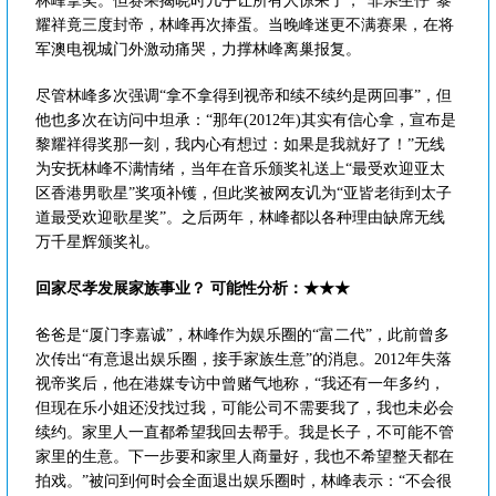
林峰拿奖。但赛果揭晓时几乎让所有人惊呆了，“非亲生仔”黎
耀祥竟三度封帝，林峰再次捧蛋。当晚峰迷更不满赛果，在将
军澳电视城门外激动痛哭，力撑林峰离巢报复。
尽管林峰多次强调“拿不拿得到视帝和续不续约是两回事”，但
他也多次在访问中坦承：“那年(2012年)其实有信心拿，宣布是
黎耀祥得奖那一刻，我内心有想过：如果是我就好了！”无线
为安抚林峰不满情绪，当年在音乐颁奖礼送上“最受欢迎亚太
区香港男歌星”奖项补镬，但此奖被网友讥为“亚皆老街到太子
道最受欢迎歌星奖”。之后两年，林峰都以各种理由缺席无线
万千星辉颁奖礼。
回家尽孝发展家族事业？ 可能性分析：★★★
爸爸是“厦门李嘉诚”，林峰作为娱乐圈的“富二代”，此前曾多
次传出“有意退出娱乐圈，接手家族生意”的消息。2012年失落
视帝奖后，他在港媒专访中曾赌气地称，“我还有一年多约，
但现在乐小姐还没找过我，可能公司不需要我了，我也未必会
续约。家里人一直都希望我回去帮手。我是长子，不可能不管
家里的生意。下一步要和家里人商量好，我也不希望整天都在
拍戏。”被问到何时会全面退出娱乐圈时，林峰表示：“不会很