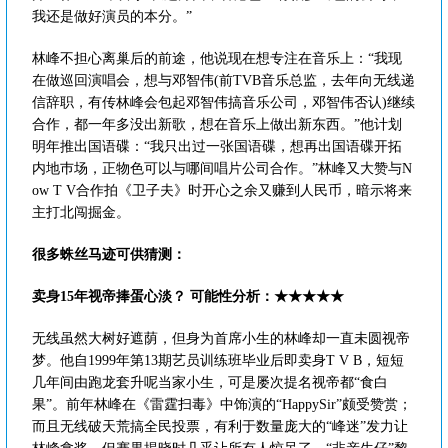
我还是做好演员的本分。”
林峰不担心离巢后的前途，他说现在想专注在音乐上：“我现
在做巡回演唱会，想与邓智伟(前TVB音乐总监，去年向无线递
信辞职，有传林峰会包起邓智伟搞音乐公司，邓智伟否认)继续
合作，都一年多没出新歌，想在音乐上做出新东西。”他计划
明年推出国语碟：“我只出过一张国语碟，想再出国语碟开拓
内地巿场，正物色可以与哪间唱片公司合作。”林峰又大赞与N
ow T V合作拍《卫子夫》时开心之余又赚到人民币，暗示将来
主打北闯掘金。
很多蛛丝马迹可供猜测：
卖身15年视帝捧蛋心淡？ 可能性分析：★★★★★
无线虽然大树好遮荫，但身为首席小生的林峰却一直未圆视帝
梦。他自1999年第13期艺员训练班毕业后即卖身T V B，短短
几年间由跑龙套升呢当家小生，可是屡次提名视帝都“食白
果”。前年林峰在《雷霆扫毒》中饰演的“HappySir”颇受赞赏；
而且无线破天荒搞全民投票，有利于数量庞大的“峰迷”发力让