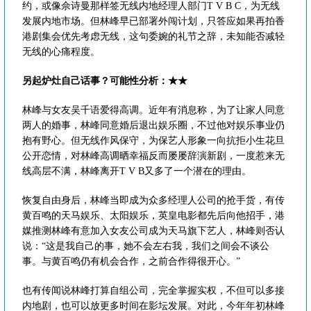
约，或像佘诗曼那样签无线内地经理人部门T V B C，为无线
发展内地市场。但林峰早已部署外闯计划，只答应如果再拍香
港剧集会优先考虑无线，这句委婉的礼节之辞，未知能否减轻
无线的心痛程度。
另起炉灶自己话事？可能性分析：★★
林峰与女友吴千语爱得高调。近年有消息称，为了让家人同意
两人的婚事，林峰同意婚后退出娱乐圈，不过他对娱乐事业仍
抱有野心。但无线作风保守，为保艺人形象一向抗拒小生花旦
公开恋情，对林峰高调晒幸福反而屡屡辞演新剧，一度惹来无
线高层不满，林峰离开T V B又多了一个潜在的理由。
恢复自由身后，林峰当即成为众多经理人公司的抢手货，有传
黄百鸣的天马娱乐、太阳娱乐，英皇电影都先后向他招手，港
媒推测林峰有意加入女友公司成为天马旗下艺人，林峰则否认
说：“这是我自己的事，她不会左右我，我们之间会不谈公
事。与黄百鸣仍有机会合作，之前合作得很开心。”
也有传闻说林峰打算自组公司，完全掌握实权，不但可以多接
内地剧，也可以放更多时间在影坛发展。对此，今年年初林峰