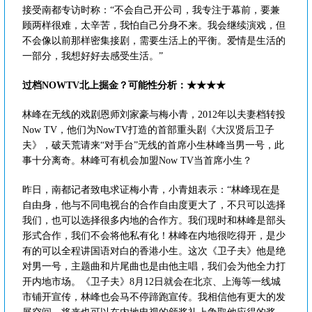
接受南都专访时称：“不会自己开公司，我专注于幕前，要兼
顾两样很难，太辛苦，我怕自己分身不来。我会继续演戏，但
不会像以前那样密集接剧，需要生活上的平衡。爱情是生活的
一部分，我想好好去感受生活。”
过档NOWTV北上掘金？可能性分析：★★★★
林峰在无线的戏剧恩师刘家豪与梅小青，2012年以夫妻档转投
Now TV，他们为NowTV打造的首部重头剧《大汉贤后卫子
夫》，破天荒请来“对手台”无线的首席小生林峰当男一号，此
事十分离奇。林峰可有机会加盟Now TV当首席小生？
昨日，南都记者致电求证梅小青，小青姐表示：“林峰现在是
自由身，他与不同电视台的合作自由度更大了，不只可以选择
我们，也可以选择很多内地的合作方。我们现时和林峰是部头
形式合作，我们不会将他私有化！林峰在内地很吃得开，是少
有的可以全程讲国语对白的香港小生。这次《卫子夫》他是绝
对男一号，主题曲和片尾曲也是由他主唱，我们会为他全力打
开内地市场。《卫子夫》8月12日就会在北京、上海等一线城
市铺开宣传，林峰也会马不停蹄跑宣传。我相信他有更大的发