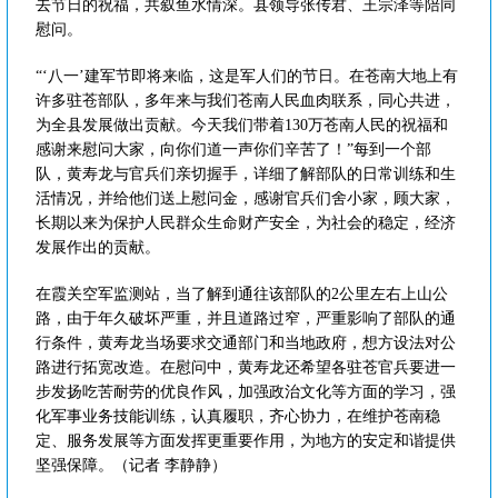
去节日的祝福，共叙鱼水情深。县领导张传君、王宗泽等陪同
慰问。
“‘八一’建军节即将来临，这是军人们的节日。在苍南大地上有
许多驻苍部队，多年来与我们苍南人民血肉联系，同心共进，
为全县发展做出贡献。今天我们带着130万苍南人民的祝福和
感谢来慰问大家，向你们道一声你们辛苦了！”每到一个部
队，黄寿龙与官兵们亲切握手，详细了解部队的日常训练和生
活情况，并给他们送上慰问金，感谢官兵们舍小家，顾大家，
长期以来为保护人民群众生命财产安全，为社会的稳定，经济
发展作出的贡献。
在霞关空军监测站，当了解到通往该部队的2公里左右上山公
路，由于年久破坏严重，并且道路过窄，严重影响了部队的通
行条件，黄寿龙当场要求交通部门和当地政府，想方设法对公
路进行拓宽改造。在慰问中，黄寿龙还希望各驻苍官兵要进一
步发扬吃苦耐劳的优良作风，加强政治文化等方面的学习，强
化军事业务技能训练，认真履职，齐心协力，在维护苍南稳
定、服务发展等方面发挥更重要作用，为地方的安定和谐提供
坚强保障。（记者 李静静）