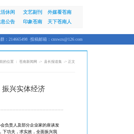
生活休闲
文艺副刊
外媒看苍南
信息公告
印象苍南
天下苍南人
群：214665498 ·投稿邮箱：cnxwzx@126.com
前的位置 ：
苍南新闻网
->
县长报道集
-> 正文
 振兴实体经济
协会负责人及部分企业家的座谈发
，下功夫，求实效，全面振兴我