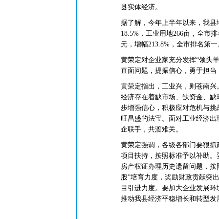
县实体经济。
据了解，今年上半年以来，我县地区
18.5%，工业用地266亩，全市
元，增幅213.8%，全市排名第一
黄荣定对企业家充分发挥“领头
直面问题，提振信心，勇于担当
黄荣定指出，工业兴，则苍南兴
经济存在着缺市场、缺资金、缺
步增强信心，积极应对危机与挑
旺昌盛的法宝。面对工业经济出
企联手，共渡难关。
黄荣定强调，各级各部门要狠抓
项目扶持，按照标准予以补助。
房产权证办理历史遗留问题，按
股”培育力度，奖励财政贡献突
目引进力度。要加大企业发展环
推动我县经济平稳增长和转型发展