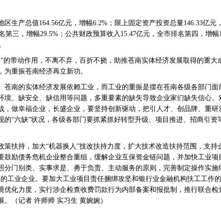
生产总值164.56亿元，增幅6.2%；限上固定资产投资总量146.33亿
排名第三，增幅29.5%；公共财政预算收入15.47亿元，全市排名第四，增幅1
。
羊”的带动作用，不离不弃，百折不挠，助推苍南实体经济发展取得的重大
，为重振苍南经济再立新功。
。苍南的实体经济发展依赖工业，而工业的重振是摆在苍南各级各部门面
环境、缺安全、缺信用等问题，多重要素的缺失导致企业家们缺失信心。
战，做幸福企业，长盛企业，要坚持创新驱动，把引人才、创品牌、重研
现的“六缺”状况，各级各部门要抓紧抓好转型升级、项目推进、招商引资
政策扶持，加大“机器换人”技改扶持力度，扩大技术改造扶持范围，支持
要鼓励债务危机企业整合重组，缓解企业互保资金链问题，并加快工业项
照分门别类、实事求是、勇于负责、主动服务的原则，完善制定操作实施
出的工业企业。要加大工业项目责任捆绑攻坚和银行业金融机构扶工工作
境优化力度，实行涉企检查收费罚款行为内部备案和报批制，推行联合检
。（记者 许师师 实习生 黄婉婉）