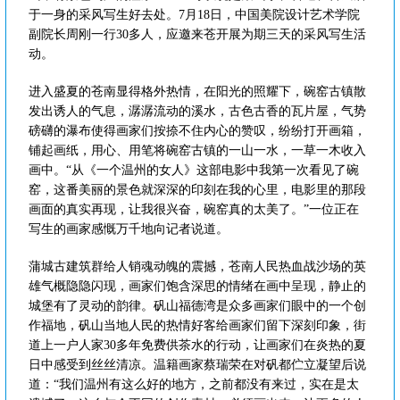
于一身的采风写生好去处。7月18日，中国美院设计艺术学院
副院长周刚一行30多人，应邀来苍开展为期三天的采风写生活
动。
进入盛夏的苍南显得格外热情，在阳光的照耀下，碗窑古镇散
发出诱人的气息，潺潺流动的溪水，古色古香的瓦片屋，气势
磅礴的瀑布使得画家们按捺不住内心的赞叹，纷纷打开画箱，
铺起画纸，用心、用笔将碗窑古镇的一山一水，一草一木收入
画中。“从《一个温州的女人》这部电影中我第一次看见了碗
窑，这番美丽的景色就深深的印刻在我的心里，电影里的那段
画面的真实再现，让我很兴奋，碗窑真的太美了。”一位正在
写生的画家感慨万千地向记者说道。
蒲城古建筑群给人销魂动魄的震撼，苍南人民热血战沙场的英
雄气概隐隐闪现，画家们饱含深思的情绪在画中呈现，静止的
城堡有了灵动的韵律。矾山福德湾是众多画家们眼中的一个创
作福地，矾山当地人民的热情好客给画家们留下深刻印象，街
道上一户人家30多年免费供茶水的行动，让画家们在炎热的夏
日中感受到丝丝清凉。温籍画家蔡瑞荣在对矾都伫立凝望后说
道：“我们温州有这么好的地方，之前都没有来过，实在是太