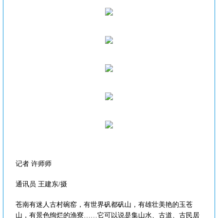
记者 许师师
通讯员 王建东/摄
苍南有迷人古村碗窑，有世界矾都矾山，有雄壮美艳的玉苍
山，有景色绚烂的渔寮……它可以说是集山水、古道、古民居