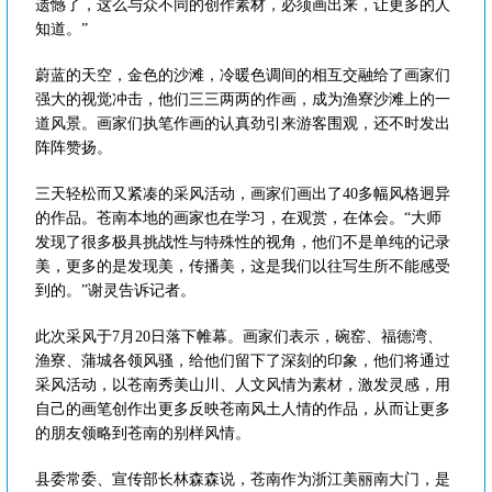
遗憾了，这么与众不同的创作素材，必须画出来，让更多的人
知道。”
蔚蓝的天空，金色的沙滩，冷暖色调间的相互交融给了画家们
强大的视觉冲击，他们三三两两的作画，成为渔寮沙滩上的一
道风景。画家们执笔作画的认真劲引来游客围观，还不时发出
阵阵赞扬。
三天轻松而又紧凑的采风活动，画家们画出了40多幅风格迥异
的作品。苍南本地的画家也在学习，在观赏，在体会。“大师
发现了很多极具挑战性与特殊性的视角，他们不是单纯的记录
美，更多的是发现美，传播美，这是我们以往写生所不能感受
到的。”谢灵告诉记者。
此次采风于7月20日落下帷幕。画家们表示，碗窑、福德湾、
渔寮、蒲城各领风骚，给他们留下了深刻的印象，他们将通过
采风活动，以苍南秀美山川、人文风情为素材，激发灵感，用
自己的画笔创作出更多反映苍南风土人情的作品，从而让更多
的朋友领略到苍南的别样风情。
县委常委、宣传部长林森森说，苍南作为浙江美丽南大门，是