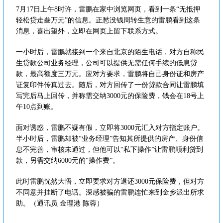
7月17日上午8时许，雷鹏在家中浏览网页，看到一条“无抵押
轻松贷走叁万元”的信息。正愁没钱周转生意的雷鹏看到这条
消息，喜出望外，立即在网页上留下联系方式。
一小时后，雷鹏就接到一个来自北京的陌生电话，对方自称民
生贷款公司业务经理，公司可以提供无需任何手续的低息贷
款，最高额度三万元。应对方要求，雷鹏将自己身份证和房产
证复印件传真过去。随后，对方回传了一份贷款合同让雷鹏填
写完后马上回传，并称需交纳3000元的保险费，钱会在18号上
午10点到账。
面对诱惑，雷鹏不疑有假，立即将3000元汇入对方指定账户。
半小时后，雷鹏却被“业务经理”告知其所提供的房产、身份信
息不完善，审核未通过，但他可以“私下操作”让雷鹏顺利贷到
款，另需交纳6000元的“操作费”。
此时雷鹏恍然大悟，立即要求对方退还3000元保险费，但对方
不同意并挂断了电话。深感被骗的雷鹏连忙来到金乡派出所求
助。（通讯员 金理港 陈蓉）